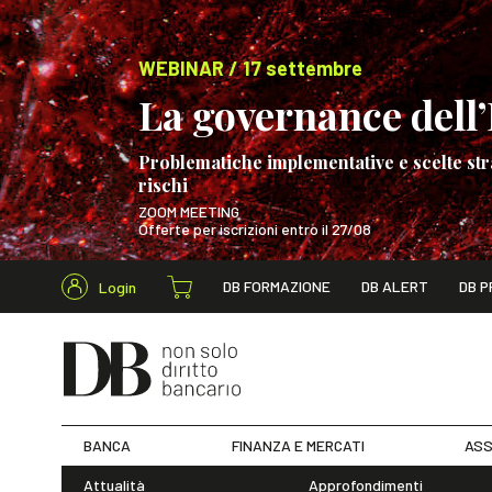
WEBINAR / 17 settembre
La governance dell’I
Problematiche implementative e scelte str
rischi
ZOOM MEETING
Offerte per iscrizioni entro il 27/08
Cerca nel s
DB FORMAZIONE
DB ALERT
DB P
Login
WEBINAR / 17 s
BANCA
FINANZA E MERCATI
ASS
Attualità
Approfondimenti