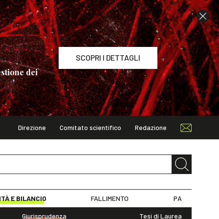
SCOPRI I DETTAGLI
stione dei
Direzione
Comitato scientifico
Redazione
TAGLI
ITÀ E BILANCIO
FALLIMENTO
PA
Giurisprudenza
Tesi di Laurea