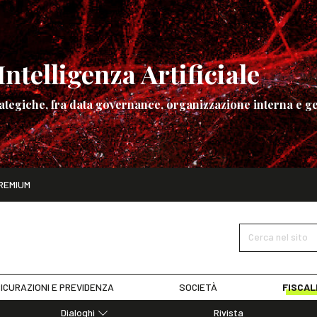
ntelligenza Artificiale
ategiche, fra data governance, organizzazione interna e ge
ito
REMIUM
ettembre
La governance dell’Intelligenza Artificiale
SCOPRI I DET
Cerca nel sito
ICURAZIONI E PREVIDENZA
SOCIETÀ
FISCAL
Dialoghi
Rivista