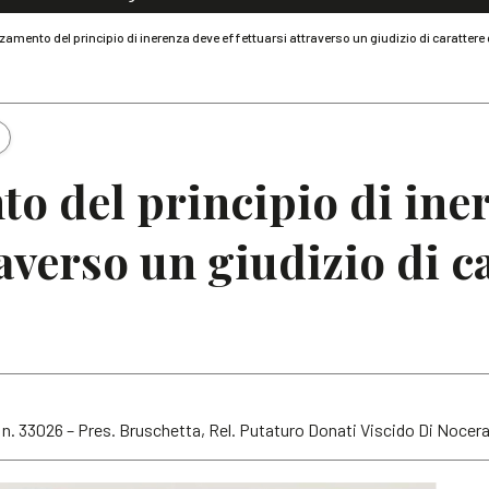
Dialoghi di Diritto dell'Economia
amento del principio di inerenza deve effettuarsi attraverso un giudizio di carattere 
Editoriali
Articoli
Note
o del principio di ine
raverso un giudizio di c
, n. 33026 – Pres. Bruschetta, Rel. Putaturo Donati Viscido Di Nocer