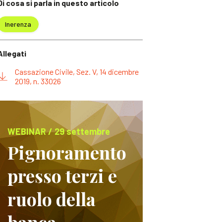
Di cosa si parla in questo articolo
Inerenza
Allegati
Cassazione Civile, Sez. V, 14 dicembre
2019, n. 33026
WEBINAR / 29 settembre
Pignoramento
presso terzi e
ruolo della