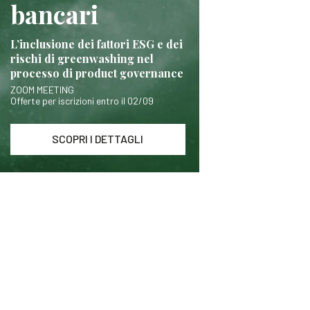
bancari
L’inclusione dei fattori ESG e dei
rischi di greenwashing nel
processo di product governance
ZOOM MEETING
Offerte per iscrizioni entro il 02/09
SCOPRI I DETTAGLI