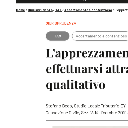
Home
/
Giurisprudenza
/
TAX
/
Accertamento e contenzioso
/
L’apprezz
GIURISPRUDENZA
TAX
Accertamento e contenzioso
L’apprezzament
effettuarsi att
qualitativo
Stefano Bego, Studio Legale Tributario EY
Cassazione Civile, Sez. V, 14 dicembre 2019