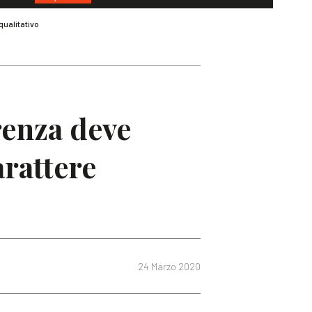
qualitativo
renza deve
arattere
24 Marzo 2020
a