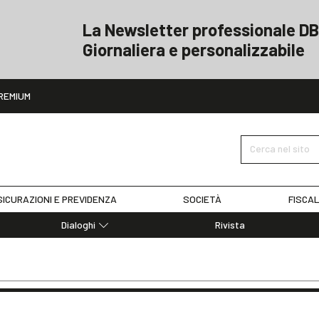
La Newsletter professionale DB
Giornaliera e personalizzabile
ito
REMIUM
Cerca nel sito
ICURAZIONI E PREVIDENZA
SOCIETÀ
FISCAL
Dialoghi
Rivista
Dialoghi di Diritto dell'Economia
Editoriali
Articoli
Note