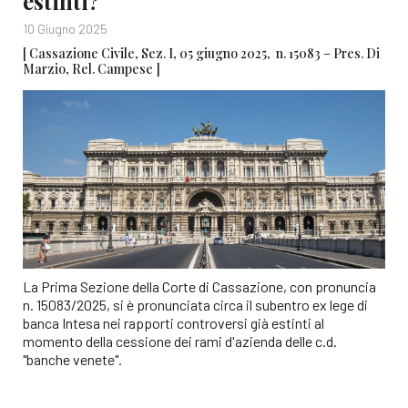
estinti?
10 Giugno 2025
[ Cassazione Civile, Sez. I, 05 giugno 2025, n. 15083 – Pres. Di
Marzio, Rel. Campese ]
La Prima Sezione della Corte di Cassazione, con pronuncia
n. 15083/2025, si è pronunciata circa il subentro ex lege di
banca Intesa nei rapporti controversi già estinti al
momento della cessione dei rami d'azienda delle c.d.
"banche venete".