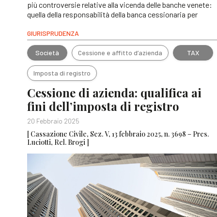
più controversie relative alla vicenda delle banche venete:
quella della responsabilità della banca cessionaria per
GIURISPRUDENZA
Società
Cessione e affitto d’azienda
TAX
Imposta di registro
Cessione di azienda: qualifica ai
fini dell’imposta di registro
20 Febbraio 2025
[ Cassazione Civile, Sez. V, 13 febbraio 2025, n. 3698 – Pres.
Luciotti, Rel. Brogi ]