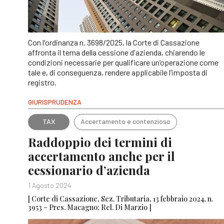
Con l'ordinanza n. 3698/2025, la Corte di Cassazione
affronta il tema della cessione d'azienda, chiarendo le
condizioni necessarie per qualificare un’operazione come
tale e, di conseguenza, rendere applicabile l’imposta di
registro.
GIURISPRUDENZA
TAX
Accertamento e contenzioso
Raddoppio dei termini di
accertamento anche per il
cessionario d’azienda
1 Agosto 2024
[ Corte di Cassazione, Sez. Tributaria, 13 febbraio 2024, n.
3953 – Pres. Macagno; Rel. Di Marzio ]