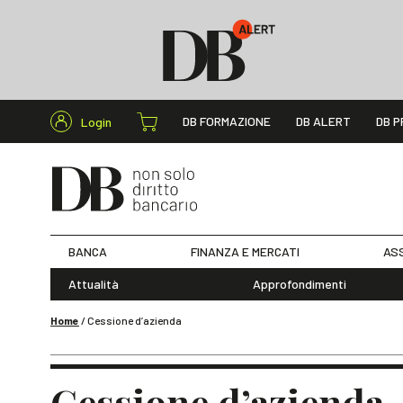
Cerca nel s
DB FORMAZIONE
DB ALERT
DB P
Login
BANCA
FINANZA E MERCATI
ASS
Attualità
Approfondimenti
Home
/
Cessione d’azienda
Cessione d’azienda