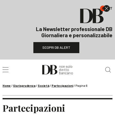
La Newsletter professionale DB
Giornaliera e personalizzabile
SCOPRI DB ALERT
Cerca nel sito
Home
/
Giurisprudenza
/
Società
/
Partecipazioni
/
Pagina 6
Partecipazioni