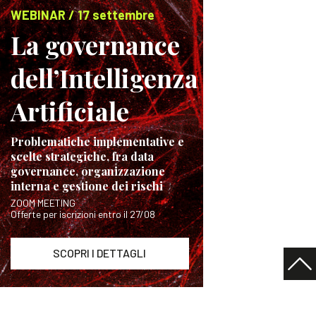
WEBINAR / 17 settembre
La governance
dell’Intelligenza
Artificiale
Problematiche implementative e
scelte strategiche, fra data
governance, organizzazione
interna e gestione dei rischi
ZOOM MEETING
Offerte per iscrizioni entro il 27/08
SCOPRI I DETTAGLI