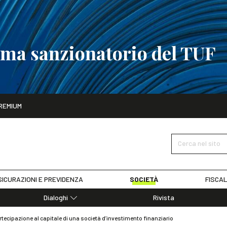
tema sanzionatorio del TUF
ito
REMIUM
tobre
La riforma del sistema sanzionatorio del TUF
SCOPRI I DET
Cerca nel sito
ICURAZIONI E PREVIDENZA
SOCIETÀ
FISCAL
Dialoghi
Rivista
Dialoghi di Diritto dell'Economia
artecipazione al capitale di una società d’investimento finanziario
Editoriali