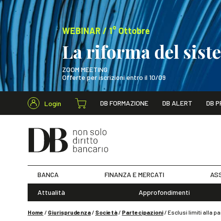
WEBINAR / 1° Ottobre
La riforma del sis
ZOOM MEETING
Offerte per iscrizioni entro il 10/09
Cerca nel s
DB FORMAZIONE
DB ALERT
DB P
Login
WEBINAR / 1° Ot
BANCA
FINANZA E MERCATI
ASS
Attualità
Approfondimenti
Home
/
Giurisprudenza
/
Società
/
Partecipazioni
/
Esclusi limiti alla p