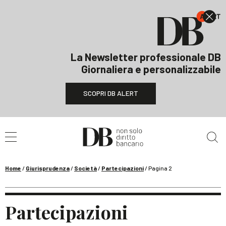
La Newsletter professionale DB
Giornaliera e personalizzabile
SCOPRI DB ALERT
Cerca nel sito
Home
/
Giurisprudenza
/
Società
/
Partecipazioni
/
Pagina 2
Partecipazioni