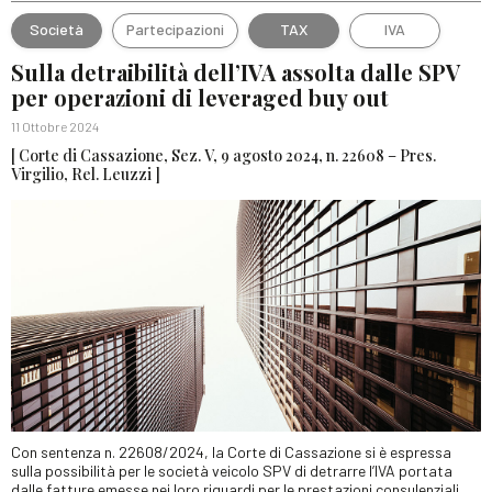
Società
Partecipazioni
TAX
IVA
Sulla detraibilità dell’IVA assolta dalle SPV
per operazioni di leveraged buy out
11 Ottobre 2024
[ Corte di Cassazione, Sez. V, 9 agosto 2024, n. 22608 – Pres.
Virgilio, Rel. Leuzzi ]
Con sentenza n. 22608/2024, la Corte di Cassazione si è espressa
sulla possibilità per le società veicolo SPV di detrarre l’IVA portata
dalle fatture emesse nei loro riguardi per le prestazioni consulenziali