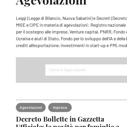
Leggi (Legge di Bilancio, Nuova Sabatini) e Decreti (Decr
MISE e CIPE in materia di agevolazioni: Registro nazionale d
per il sostegno alle imprese, Venture capital, PNRR, Fondo d
Ucraina e aiuti di Stato, Fondo per lo sviluppo dell’IA e dell
crediti all’esportazione, investimenti in start-up e PMI, mod
Cerca in Agevolazioni
Agevolazioni
Imprese
Decreto Bollette in Gazzetta
Ufficiale: le novità per famiglie e