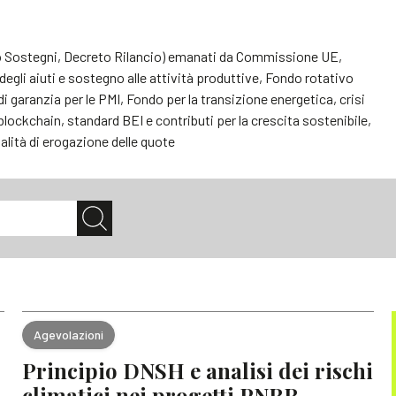
eto Sostegni, Decreto Rilancio) emanati da Commissione UE,
egli aiuti e sostegno alle attività produttive, Fondo rotativo
i garanzia per le PMI, Fondo per la transizione energetica, crisi
a blockchain, standard BEI e contributi per la crescita sostenibile,
alità di erogazione delle quote
Agevolazioni
Principio DNSH e analisi dei rischi
climatici nei progetti PNRR