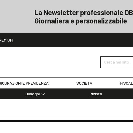
La Newsletter professionale DB
Giornaliera e personalizzabile
ito
REMIUM
Cerca nel sito
ICURAZIONI E PREVIDENZA
SOCIETÀ
FISCAL
Dialoghi
Rivista
Dialoghi di Diritto dell'Economia
Editoriali
Articoli
Note