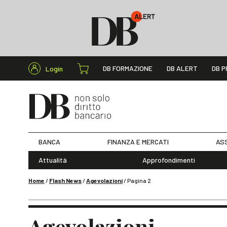
Cerca nel s
DB FORMAZIONE
DB ALERT
DB P
Login
BANCA
FINANZA E MERCATI
ASS
Attualità
Approfondimenti
Home
/
Flash News
/
Agevolazioni
/
Pagina 2
Agevolazioni