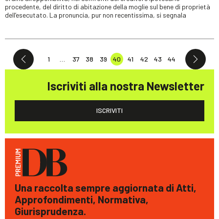
procedente, del diritto di abitazione della moglie sul bene di proprietà
dell’esecutato. La pronuncia, pur non recentissima, si segnala
1
…
37
38
39
40
41
42
43
44
Iscriviti alla nostra Newsletter
ISCRIVITI
Una raccolta sempre aggiornata di Atti,
Approfondimenti, Normativa,
Giurisprudenza.