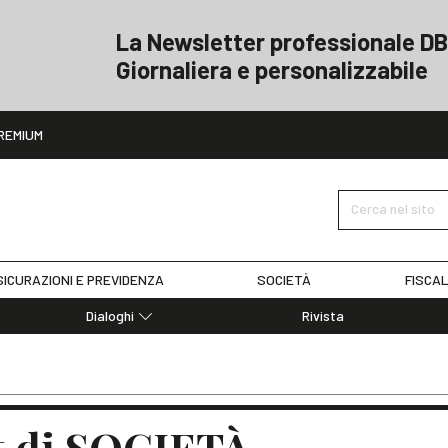
La Newsletter professionale DB
Giornaliera e personalizzabile
ito
REMIUM
Cerca nel sito
ICURAZIONI E PREVIDENZA
SOCIETÀ
FISCAL
Dialoghi
Rivista
Dialoghi di Diritto dell'Economia
Editoriali
Articoli
Note
 di SOCIETÀ