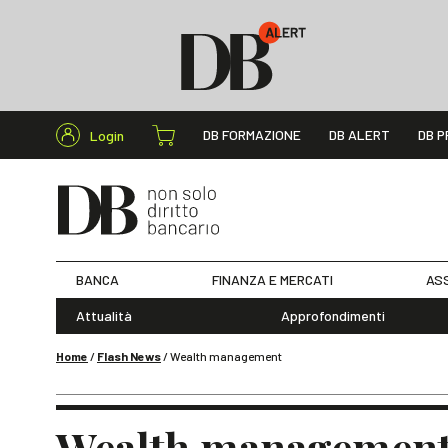
Cerca nel s
DB FORMAZIONE
DB ALERT
DB P
Login
BANCA
FINANZA E MERCATI
ASS
Attualità
Approfondimenti
Home
/
Flash News
/
Wealth management
Wealth management