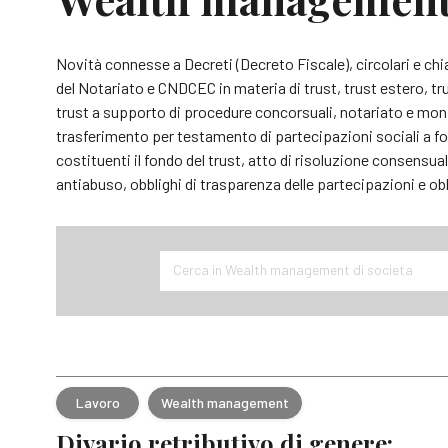
Novità connesse a Decreti (Decreto Fiscale), circolari e ch
del Notariato e CNDCEC in materia di trust, trust estero, tru
trust a supporto di procedure concorsuali, notariato e mon
trasferimento per testamento di partecipazioni sociali a fon
costituenti il fondo del trust, atto di risoluzione consensu
antiabuso, obblighi di trasparenza delle partecipazioni e obb
Cerca in Wealth management di societa
Lavoro
Wealth management
Divario retributivo di genere: