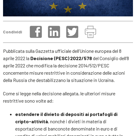
Condividi
Pubblicata sulla Gazzetta ufficiale dell’Unione europea del 8
aprile 2022 la
Decisione (PESC) 2022/578
del Consiglio dell’8
aprile 2022 che modifica la decisione 2014/512/PESC
concernente misure restrittive in considerazione delle azioni
della Russia che destabilizzano la situazione in Ucraina.
Come si legge nella decisione allegata, le ulteriori misure
restrittive sono volte ad:
estendere il divieto di depositi ai portafogli di
cripto-attività
, nonché i divieti in materia di
esportazione di banconote denominate in euro e di
vendita di valori mobiliari denominati in euro a tutte le