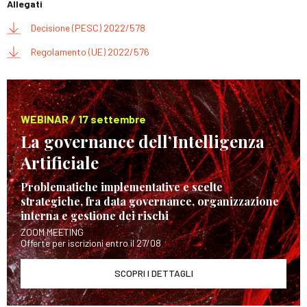
Allegati
Decisione (PESC) 2022/578
Regolamento (UE) 2022/576
WEBINAR / 17 settembre
La governance dell’Intelligenza
Artificiale
Problematiche implementative e scelte
strategiche, fra data governance, organizzazione
interna e gestione dei rischi
ZOOM MEETING
Offerte per iscrizioni entro il 27/08
SCOPRI I DETTAGLI