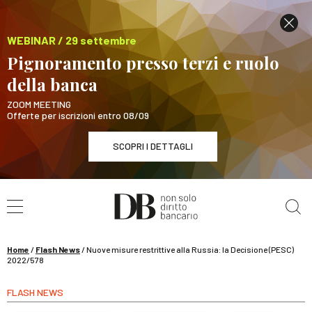
WEBINAR / 29 settembre
Pignoramento presso terzi e ruolo
della banca
ZOOM MEETING
Offerte per iscrizioni entro 08/09
SCOPRI I DETTAGLI
Cerca nel sito
WEBINAR / 29 settembre
Pignoramento presso terzi e ruolo della banca
SCOPRI I DETTAGLI
Home
/
Flash News
/
Nuove misure restrittive alla Russia: la Decisione (PESC)
2022/578
FLASH NEWS