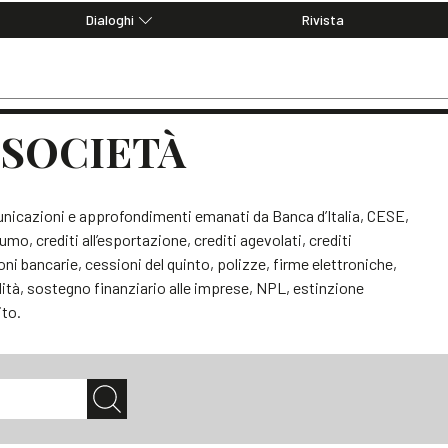
Dialoghi
Rivista
Dialoghi di Diritto dell'Economia
Editoriali
Articoli
Note
i SOCIETÀ
unicazioni e approfondimenti emanati da Banca d’Italia, CESE,
mo, crediti all’esportazione, crediti agevolati, crediti
ni bancarie, cessioni del quinto, polizze, firme elettroniche,
dità, sostegno finanziario alle imprese, NPL, estinzione
ito.