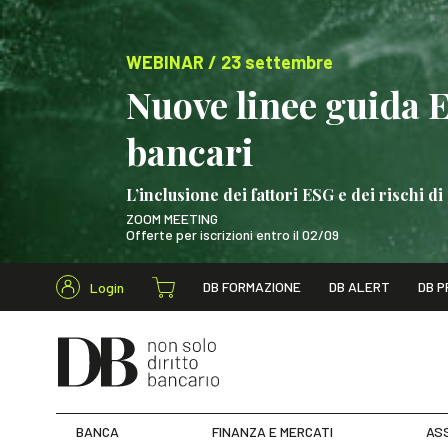
WEBINAR / 23 settembre
Nuove linee guida 
bancari
L’inclusione dei fattori ESG e dei rischi
ZOOM MEETING
Offerte per iscrizioni entro il 02/09
Cerca nel s
DB FORMAZIONE
DB ALERT
DB P
Login
WEBINAR / 23 settem
BANCA
FINANZA E MERCATI
ASS