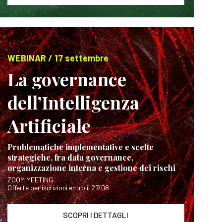
WEBINAR / 17 settembre
La governance
dell’Intelligenza
Artificiale
Problematiche implementative e scelte
strategiche, fra data governance,
organizzazione interna e gestione dei rischi
ZOOM MEETING
Offerte per iscrizioni entro il 27/08
SCOPRI I DETTAGLI