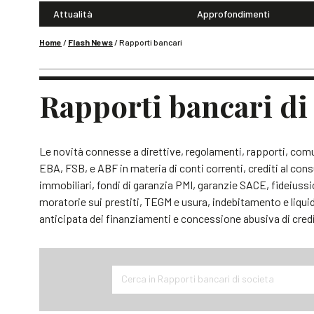
Attualità
Approfondimenti
Home
/
Flash News
/
Rapporti bancari
Rapporti bancari d
Le novità connesse a direttive, regolamenti, rapporti, com
EBA, FSB, e ABF in materia di conti correnti, crediti al consu
immobiliari, fondi di garanzia PMI, garanzie SACE, fideiussio
moratorie sui prestiti, TEGM e usura, indebitamento e liqui
anticipata dei finanziamenti e concessione abusiva di cred
Cerca in Rapporti bancari di societa