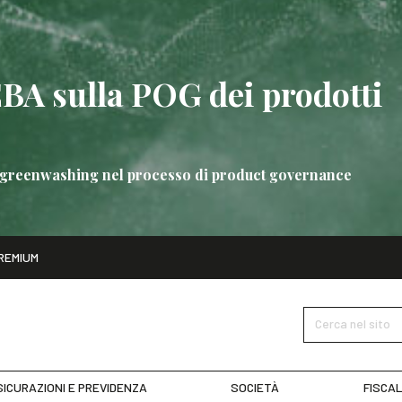
EBA sulla POG dei prodotti
 di greenwashing nel processo di product governance
ito
REMIUM
bre
Nuove linee guida EBA sulla POG dei prodotti bancari
SCOPRI 
Cerca nel sito
ICURAZIONI E PREVIDENZA
SOCIETÀ
FISCAL