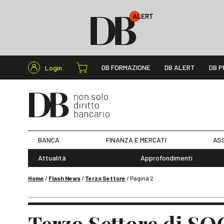
Cerca nel s
DB FORMAZIONE
DB ALERT
DB P
Login
BANCA
FINANZA E MERCATI
ASS
Attualità
Approfondimenti
Home
/
Flash News
/
Terzo Settore
/
Pagina 2
Terzo Settore di S