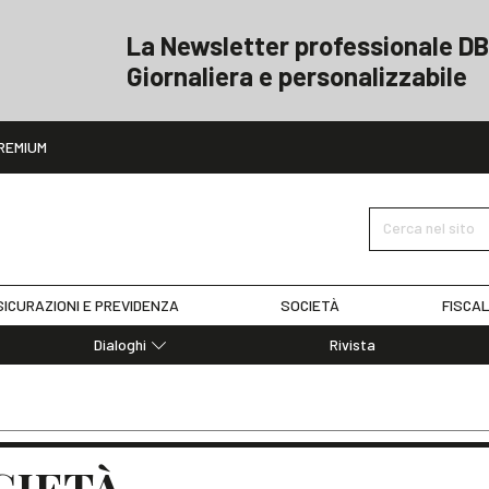
La Newsletter professionale DB
Giornaliera e personalizzabile
ito
REMIUM
Cerca nel sito
ICURAZIONI E PREVIDENZA
SOCIETÀ
FISCAL
Dialoghi
Rivista
Dialoghi di Diritto dell'Economia
Editoriali
Articoli
Note
OCIETÀ