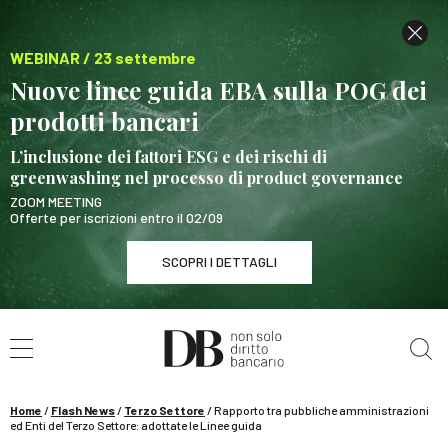
WEBINAR / 23 settembre
Nuove linee guida EBA sulla POG dei
prodotti bancari
L’inclusione dei fattori ESG e dei rischi di
greenwashing nel processo di product governance
ZOOM MEETING
Offerte per iscrizioni entro il 02/09
SCOPRI I DETTAGLI
Cerca nel sito
WEBINAR / 23 settembre
Nuove linee guida EBA sulla POG dei prodotti
bancari
Home
/
Flash News
/
Terzo Settore
/
Rapporto tra pubbliche amministrazioni
SCOPRI I DETTAGLI
ed Enti del Terzo Settore: adottate le Linee guida