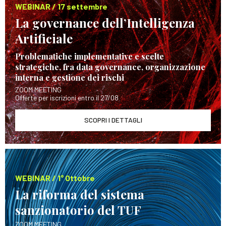
WEBINAR / 17 settembre
La governance dell’Intelligenza
Artificiale
Problematiche implementative e scelte
strategiche, fra data governance, organizzazione
interna e gestione dei rischi
ZOOM MEETING
Offerte per iscrizioni entro il 27/08
SCOPRI I DETTAGLI
WEBINAR / 1° Ottobre
La riforma del sistema
sanzionatorio del TUF
ZOOM MEETING