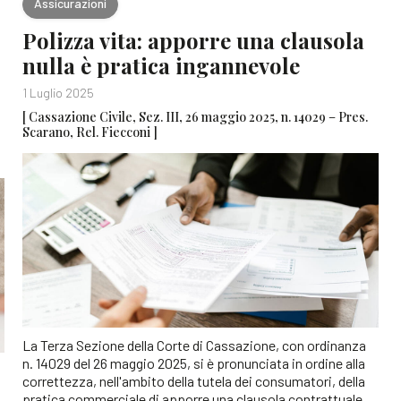
Assicurazioni
Polizza vita: apporre una clausola
nulla è pratica ingannevole
1 Luglio 2025
[ Cassazione Civile, Sez. III, 26 maggio 2025, n. 14029 – Pres.
Scarano, Rel. Fiecconi ]
La Terza Sezione della Corte di Cassazione, con ordinanza
n. 14029 del 26 maggio 2025, si è pronunciata in ordine alla
correttezza, nell'ambito della tutela dei consumatori, della
pratica commerciale di apporre una clausola contrattuale