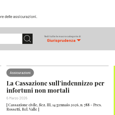
e delle assicurazioni.
Vedi tutte le macrocategorie di
Giurisprudenza
Assicurazioni
La Cassazione sull’indennizzo per
infortuni non mortali
6 Marzo 2026
[ Cassazione civile, Sez. III, 14 gennaio 2026, n. 788 – Pres.
Rossetti, Rel. Valle ]