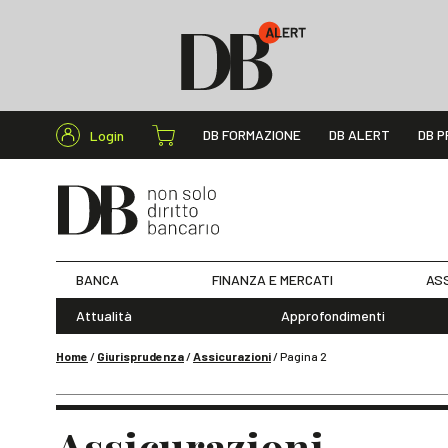
Cerca nel s
DB FORMAZIONE
DB ALERT
DB P
Login
BANCA
FINANZA E MERCATI
ASS
Attualità
Approfondimenti
Home
/
Giurisprudenza
/
Assicurazioni
/
Pagina 2
Assicurazioni