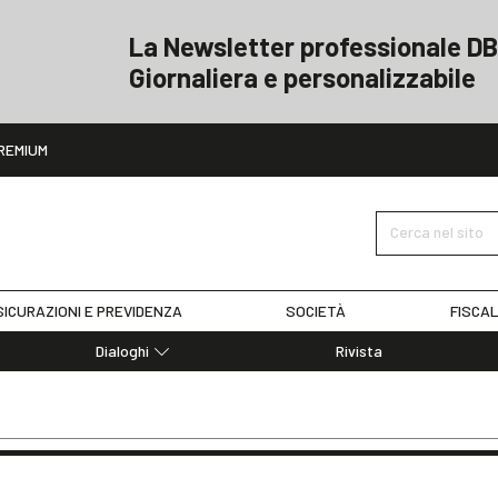
La Newsletter professionale DB
Giornaliera e personalizzabile
ito
REMIUM
Cerca nel sito
ICURAZIONI E PREVIDENZA
SOCIETÀ
FISCAL
Dialoghi
Rivista
Dialoghi di Diritto dell'Economia
Editoriali
Articoli
Note