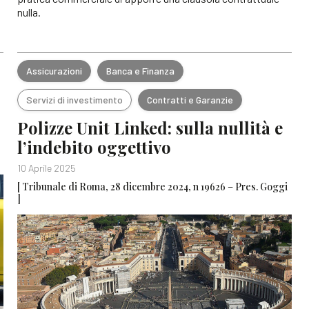
nulla.
Assicurazioni
Banca e Finanza
Servizi di investimento
Contratti e Garanzie
Polizze Unit Linked: sulla nullità e
l’indebito oggettivo
10 Aprile 2025
[ Tribunale di Roma, 28 dicembre 2024, n 19626 – Pres. Goggi
]