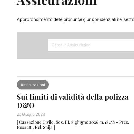
Approfondimento delle pronunce giurisprudenziali nel settor
Cerca in Assicurazioni
Assicurazioni
Sui limiti di validità della polizza
D&O
23 Giugno 2026
[ Cassazione Civile, Sez. III, 8 giugno 2026, n. 18458 – Pres.
Rossetti, Rel. Saija ]