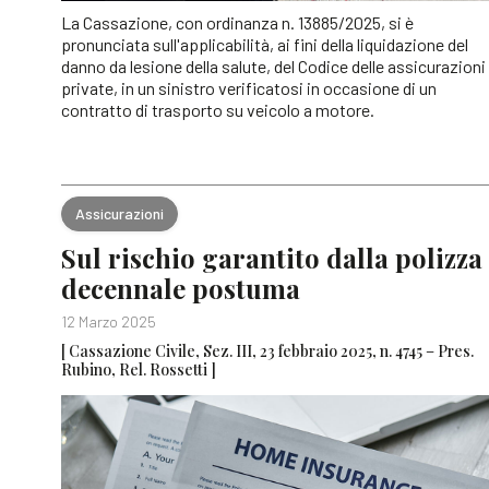
La Cassazione, con ordinanza n. 13885/2025, si è
pronunciata sull'applicabilità, ai fini della liquidazione del
danno da lesione della salute, del Codice delle assicurazioni
private, in un sinistro verificatosi in occasione di un
contratto di trasporto su veicolo a motore.
Assicurazioni
Sul rischio garantito dalla polizza
decennale postuma
12 Marzo 2025
[ Cassazione Civile, Sez. III, 23 febbraio 2025, n. 4745 – Pres.
Rubino, Rel. Rossetti ]