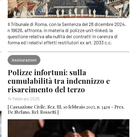
Il Tribunale di Roma, con la Sentenza del 28 dicembre 2024,
n 19626, affronta, in materia di polizze unit‐linked, la
questione relativa alla nullità dei contratti in carenza di
forma ed i relativi effetti restitutori ex art. 2033 c.c.
Assicurazioni
Polizze infortuni: sulla
cumulabilità tra indennizzo e
risarcimento del terzo
14 Febbraio 2025
[ Cassazione Civile, Sez. III, 10 febbraio 2025, n. 3429 – Pres.
De Stefano, Rel. Rossetti ]