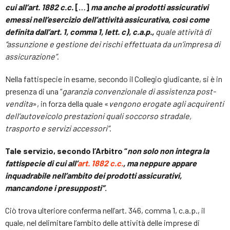
cui all’art. 1882 c.c.
[…]
ma anche ai prodotti assicurativi
emessi nell’esercizio dell’attività assicurativa, così come
definita dall’art. 1, comma 1, lett. c), c.a.p.,
quale attività di
“assunzione e gestione dei rischi effettuata da un’impresa di
assicurazione”
.
Nella fattispecie in esame, secondo il Collegio giudicante, si è in
presenza di una “
garanzia convenzionale di assistenza post-
vendita
», in forza della quale «
vengono erogate agli acquirenti
dell’autoveicolo prestazioni quali soccorso stradale,
trasporto e servizi accessori”
.
Tale servizio, secondo l’Arbitro “
non solo non integra la
fattispecie di cui all’
art. 1882 c.c.
, ma neppure appare
inquadrabile nell’ambito dei prodotti assicurativi,
mancandone i presupposti”
.
Ciò trova ulteriore conferma nell’art. 346, comma 1, c.a.p., il
quale, nel delimitare l’ambito delle attività delle imprese di