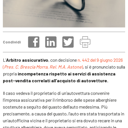
Condividi
L’
Arbitro assicurativo
, con decisione
n.
442
del
9 giugno 2026
(
Pres. C. Brescia Morra, Rel. M.A. Astone
)
, si è pronunciato sulla
propria
incompetenza rispetto ai servizi di assistenza
post-vendita correlati all’acquisto di autovetture.
Il caso vedeva il proprietario di un’autovettura convenire
l’impresa assicurativa per il rimborso delle spese alberghiere
sostenute a seguito del guasto dell’auto medesima. Più
precisamente, a causa del guasto, l’auto era stata trasportata in
un’autofficina vicina e il proprietario si era dovuto recare in una
struttura alberghiera, dove aveva pernottato, anticipando le