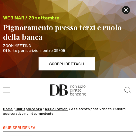
WEBINAR / 29 settembre
Pignoramento presso terzi e ruolo
della banca
ZOOM MEETING
Offerte per iscrizioni entro 08/09
SCOPRI I DETTAGLI
Cerca nel sito
WEBINAR / 29 settembre
Pignoramento presso terzi e ruolo della banca
SCOPRI I DETTAGLI
Home
/
Giurisprudenza
/
Assicurazioni
/
Assistenza post-vendita: l’Arbitro
assicurativo non è competente
GIURISPRUDENZA