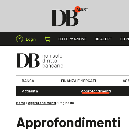
Cerca nel s
DB FORMAZIONE
DB ALERT
DB P
Login
BANCA
FINANZA E MERCATI
ASS
Attualità
Approfondimenti
Home
/
Approfondimenti
/
Pagina 98
Approfondimenti