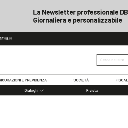
La Newsletter professionale DB
Giornaliera e personalizzabile
ito
REMIUM
Cerca nel sito
ICURAZIONI E PREVIDENZA
SOCIETÀ
FISCAL
Dialoghi
Rivista
Dialoghi di Diritto dell'Economia
Editoriali
Articoli
Note