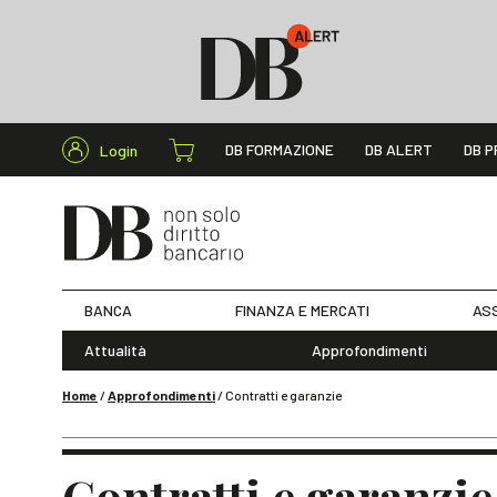
Cerca nel s
DB FORMAZIONE
DB ALERT
DB P
Login
BANCA
FINANZA E MERCATI
ASS
Attualità
Approfondimenti
Home
/
Approfondimenti
/
Contratti e garanzie
Contratti e garanzie