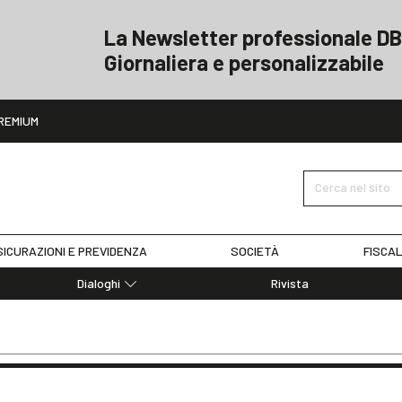
La Newsletter professionale DB
Giornaliera e personalizzabile
ito
REMIUM
Cerca nel sito
ICURAZIONI E PREVIDENZA
SOCIETÀ
FISCAL
Dialoghi
Rivista
Dialoghi di Diritto dell'Economia
Editoriali
Articoli
Note