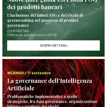
dei prodotti bancari
L’inclusione dei fattori ESG e dei rischi di
greenwashing nel processo di product
governance
ZOOM MEETING
Offerte per iscrizioni entro il 02/09
SCOPRI I DETTAGLI
WEBINAR / 17 settembre
La governance dell’Intelligenza
Artificiale
Problematiche implementative e scelte
strategiche, fra data governance, organizzazione
interna e gestione dei rischi