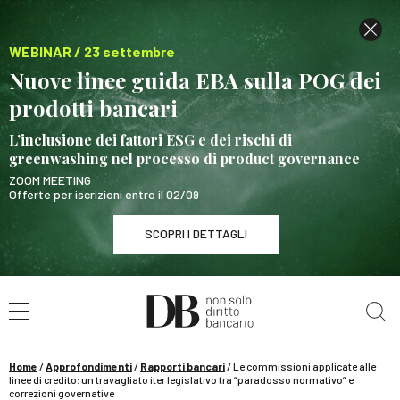
WEBINAR / 23 settembre
Nuove linee guida EBA sulla POG dei
prodotti bancari
L’inclusione dei fattori ESG e dei rischi di
greenwashing nel processo di product governance
ZOOM MEETING
Offerte per iscrizioni entro il 02/09
SCOPRI I DETTAGLI
Cerca nel sito
WEBINAR / 23 settembre
Nuove linee guida EBA sulla POG dei prodotti
bancari
Home
/
Approfondimenti
/
Rapporti bancari
/
Le commissioni applicate alle
SCOPRI I DETTAGLI
linee di credito: un travagliato iter legislativo tra “paradosso normativo” e
correzioni governative