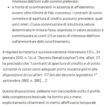
interesse debitore sulle somme prelevate;
a fronte di sconfinamenti in assenza di affidamento,
ovvero oltre il limite di fido concesso, i contratti di conto
corrente e di apertura di credito possono prevedere, quali
unici oneri: (i) una commissione di istruttoria veloce
determinata in misura fissa, espressa in valore assoluto e
commisurata ai costi; (ii) un tasso di interesse debitore
sull’ammontare dello sconfinamento.
A regolare la materia è successivamente intervenuto il D.L. 24
gennaio 2012, n. 1 (c.d. “Decreto liberalizzazioni”) che, all’art. 27,
ha precisato che “
I contratti di apertura di credito e di conto
corrente in corso sono adeguati entro novanta giorni alle
disposizioni di cui all’art. 117-bis del decreto legislativo 1°
settembre 1993
, n. 385
[…]”.
Questa disposizione, sebbene non ineccepibile sotto il profilo
della completezza lessicale, ha fornito più o meno
esplicitamente chiarimenti in merito all’efficacia temporale