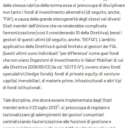
dalla stessa rubrica della norma essa si preoccupa di disciplinare
non tanto i fondi di investimento alternativi (di seguito, anche,
“FIA”), a causa della grande eterogeneità degli stessi nei diversi
Stati membri dell’Unione che ne renderebbe complicata
l’armonizzazione (così il considerando 10 della Direttiva), bensì i
gestori di questi ultimi (di seguito, anche, “GEFIA”). L’ambito
applicativo della Direttiva è quindi limitato ai gestori dei FIA.
Questi ultimi sono individuati “per differenza” come quei fondi
che non siano Organismi di Investimento in Valori Mobiliari di cui
alla Direttiva 2009/65/CE (la cd. “UCITS IV”), ovvero siano fondi
speculativi (
hedge funds
), fondi di
private
equity
, di
venture
capital
, immobiliari, di materie prime, infrastrutturali e altri tipi
di fondi istituzionali.
Tale disciplina, che dovrà essere implementata dagli Stati
2
membri entro il 22 luglio 2013
, si preoccupa di regolare e
razionalizzare gli adempimenti dei gestori comunitari
centralizzando l’autorizzazione alle funzioni di gestione e