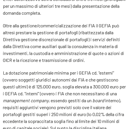
per un massimo di ulteriori tre mesi) dalla presentazione della
domanda completa.
Oltre alla gestione/commericializzazione dei FIA il GEFIA può
altresì prestare la gestione di portafogli (ribattezzata dalla
Direttiva gestione discrezionale di portafogli) i servizi definiti
dalla Direttiva come ausiliari quali la consulenza in materia di
investimenti, la custodia e amministrazione di quote o azioni di
OICR e la ricezione e trasmissione di ordini.
La dotazione patrimoniale minima per i GEFIA cd. “esterni”
(ovvero soggetti giuridici autonomi dai FIA e che gestiscono
questi ultimi) è di 125.000 euro, soglia elevata a 300.000 euro per
i GEFIA cd. “interni” (ovvero i FIA che non necessitano di una
management company
, essendo gestiti da un
board
interno),
requisiti aggiuntivi vengono previsti solo ove il valore dei
portafogli gestiti superi i 250 milioni di euro (lo 0,02% della cifra
eccedente la sopraccitata soglia fino al limite dei 10 milioni di
euro di capitale sociale). Sul punto la disciplina italiana