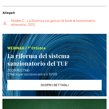
Allegati
Ghielmi C., La Direttiva sui gestori di fondi di investimento
alternativi, 2012
WEBINAR / 1° Ottobre
La riforma del sistema
sanzionatorio del TUF
ZOOM MEETING
Offerte per iscrizioni entro il 10/09
SCOPRI I DETTAGLI