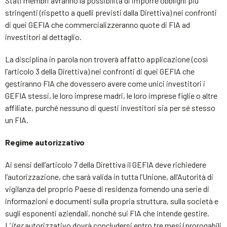
Stati membri avranno la possibilità di imporre obblighi più
stringenti (rispetto a quelli previsti dalla Direttiva) nei confronti
di quei GEFIA che commercializzeranno quote di FIA ad
investitori al dettaglio.
La disciplina in parola non troverà affatto applicazione (così
l’articolo 3 della Direttiva) nei confronti di quei GEFIA che
gestiranno FIA che dovessero avere come unici investitori i
GEFIA stessi, le loro imprese madri, le loro imprese figlie o altre
affiliate, purché nessuno di questi investitori sia per sé stesso
un FIA.
Regime autorizzativo
Ai sensi dell’articolo 7 della Direttiva il GEFIA deve richiedere
l’autorizzazione, che sarà valida in tutta l’Unione, all’Autorità di
vigilanza del proprio Paese di residenza fornendo una serie di
informazioni e documenti sulla propria struttura, sulla società e
sugli esponenti aziendali, nonché sui FIA che intende gestire.
L’
iter
autorizzativo dovrà concludersi entro tre mesi (prorogabili