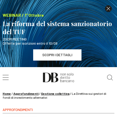
WEBINAR / 1° Ottobre
La riforma del sistema sanzionatorio
del TUF
ZOOM MEETING
Offerte per iscrizioni entro il 10/09
SCOPRI I DETTAGLI
Cerca nel sito
WEBINAR / 1° Ottobre
La riforma del sistema sanzionatorio del TUF
SCOPRI I DETTAGLI
Home
/
Approfondimenti
/
Gestione collettiva
/
La Direttiva sui gestori di
fondi di investimento alternativi
APPROFONDIMENTI