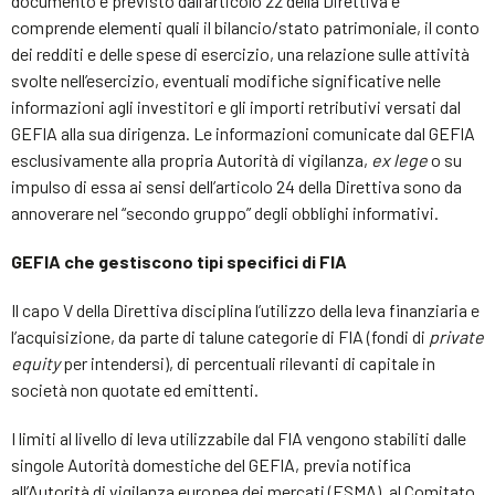
documento è previsto dall’articolo 22 della Direttiva e
comprende elementi quali il bilancio/stato patrimoniale, il conto
dei redditi e delle spese di esercizio, una relazione sulle attività
svolte nell’esercizio, eventuali modifiche significative nelle
informazioni agli investitori e gli importi retributivi versati dal
GEFIA alla sua dirigenza. Le informazioni comunicate dal GEFIA
esclusivamente alla propria Autorità di vigilanza,
ex
lege
o su
impulso di essa ai sensi dell’articolo 24 della Direttiva sono da
annoverare nel “secondo gruppo” degli obblighi informativi.
GEFIA che gestiscono tipi specifici di FIA
Il capo V della Direttiva disciplina l’utilizzo della leva finanziaria e
l’acquisizione, da parte di talune categorie di FIA (fondi di
private
equity
per intendersi), di percentuali rilevanti di capitale in
società non quotate ed emittenti.
I limiti al livello di leva utilizzabile dal FIA vengono stabiliti dalle
singole Autorità domestiche del GEFIA, previa notifica
all’Autorità di vigilanza europea dei mercati (ESMA), al Comitato