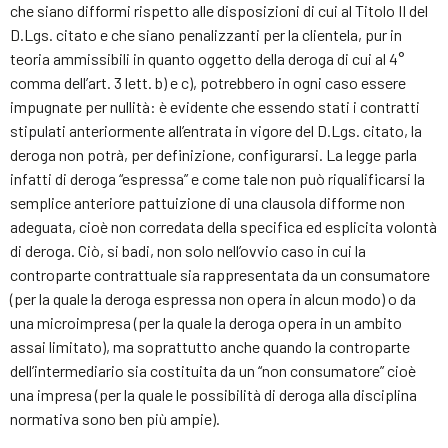
che siano difformi rispetto alle disposizioni di cui al Titolo II del
D.Lgs. citato e che siano penalizzanti per la clientela, pur in
teoria ammissibili in quanto oggetto della deroga di cui al 4°
comma dell’art. 3 lett. b) e c), potrebbero in ogni caso essere
impugnate per nullità: è evidente che essendo stati i contratti
stipulati anteriormente all’entrata in vigore del D.Lgs. citato, la
deroga non potrà, per definizione, configurarsi. La legge parla
infatti di deroga “espressa” e come tale non può riqualificarsi la
semplice anteriore pattuizione di una clausola difforme non
adeguata, cioè non corredata della specifica ed esplicita volontà
di deroga. Ciò, si badi, non solo nell’ovvio caso in cui la
controparte contrattuale sia rappresentata da un consumatore
(per la quale la deroga espressa non opera in alcun modo) o da
una microimpresa (per la quale la deroga opera in un ambito
assai limitato), ma soprattutto anche quando la controparte
dell’intermediario sia costituita da un “non consumatore” cioè
una impresa (per la quale le possibilità di deroga alla disciplina
normativa sono ben più ampie).