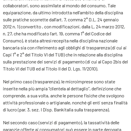
collaboratori, sono assimilate al mondo del consumo. Tale
equiparazione, da ultimo introdotta nell’ambito della disciplina
sulle pratiche scorrette dall’art. 7, comma 2° D.L. 24 gennaio
2012 n. 1 (convertito , con modificazioni, dalla L. 24 marzo 2012,
n. 27, che ha modificato l’art. 19, comma 1° del Codice del
Consumo), è stata altresì recepita nella disciplina nazionale
bancaria sia con riferimento agli obblighi di trasparenza (di cui ai
Capi 1° e 2° del Titolo VI del TUB) che in relazione alla disciplina
sulla prestazione dei servizi di pagamento (di cui al Capo 2bis del
Titolo VI del TUB ed al Titolo II del D. Lgs. 11/2010).
Nel primo caso (trasparenza), le microimprese sono state
inserite nella più ampia “clientela al dettaglio”, definizione che
comprende, a sua volta, anche le persone fisiche che svolgono
attività professionale o artigianale, nonché gli enti senza finalità
di lucro (par. 3, sez. I Disp. Bankitalia sulla trasparenza).
Nel secondo caso (servizi di pagamento), la tassatività delle
garanzie offerte ai consumatori può essere in parte derogata