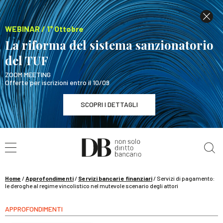
WEBINAR / 1° Ottobre
La riforma del sistema sanzionatorio
del TUF
ZOOM MEETING
Offerte per iscrizioni entro il 10/09
SCOPRI I DETTAGLI
Cerca nel sito
WEBINAR / 1° Ottobre
La riforma del sistema sanzionatorio del TUF
SCOPRI I DETTAGLI
Home
/
Approfondimenti
/
Servizi bancari e finanziari
/
Servizi di pagamento:
le deroghe al regime vincolistico nel mutevole scenario degli attori
APPROFONDIMENTI