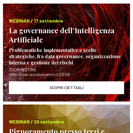
WEBINAR / 17 settembre
La governance dell’Intelligenza
Artificiale
Problematiche implementative e scelte
strategiche, fra data governance, organizzazione
interna e gestione dei rischi
ZOOM MEETING
Offerte per iscrizioni entro il 27/08
SCOPRI I DETTAGLI
WEBINAR / 29 settembre
Pignoramento presso terzi e