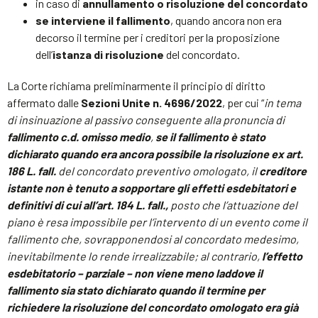
in caso di
annullamento o risoluzione del concordato
se interviene il fallimento
, quando ancora non era
decorso il termine per i creditori per la proposizione
dell’
istanza di risoluzione
del concordato.
La Corte richiama preliminarmente il principio di diritto
affermato dalle
Sezioni Unite n. 4696/2022
, per cui “
in tema
di insinuazione al passivo conseguente alla pronuncia di
fallimento c.d. omisso medio
,
se il fallimento è stato
dichiarato quando era ancora possibile la risoluzione ex art.
186 L. fall.
del concordato preventivo omologato, il
creditore
istante non è tenuto a sopportare gli effetti esdebitatori e
definitivi di cui all’art. 184 L. fall.,
posto che l’attuazione del
piano è resa impossibile per l’intervento di un evento come il
fallimento che, sovrapponendosi al concordato medesimo,
inevitabilmente lo rende irrealizzabile; al contrario,
l’effetto
esdebitatorio – parziale – non viene meno laddove il
fallimento sia stato dichiarato quando il termine per
richiedere la risoluzione del concordato omologato era già