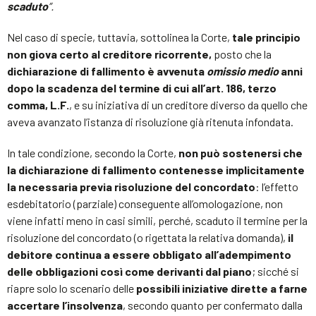
scaduto
”.
Nel caso di specie, tuttavia, sottolinea la Corte,
tale principio
non giova certo al creditore ricorrente,
posto che la
dichiarazione di fallimento è avvenuta
omissio medio
anni
dopo la scadenza del termine di cui all’art. 186, terzo
comma, L.F.
, e su iniziativa di un creditore diverso da quello che
aveva avanzato l’istanza di risoluzione già ritenuta infondata.
In tale condizione, secondo la Corte,
non può sostenersi che
la dichiarazione di fallimento contenesse implicitamente
la necessaria previa risoluzione del concordato
: l’effetto
esdebitatorio (parziale) conseguente all’omologazione, non
viene infatti meno in casi simili, perché, scaduto il termine per la
risoluzione del concordato (o rigettata la relativa domanda),
il
debitore continua a essere obbligato all’adempimento
delle obbligazioni così come derivanti dal piano
; sicché si
riapre solo lo scenario delle
possibili iniziative dirette a farne
accertare l’insolvenza
, secondo quanto per confermato dalla