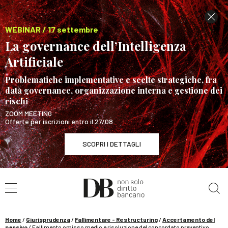
WEBINAR / 17 settembre
La governance dell’Intelligenza
Artificiale
Problematiche implementative e scelte strategiche, fra
data governance, organizzazione interna e gestione dei
rischi
ZOOM MEETING
Offerte per iscrizioni entro il 27/08
SCOPRI I DETTAGLI
Cerca nel sito
WEBINAR / 17 settembre
La governance dell’Intelligenza Artificiale
SCOPRI I DETTAGLI
Home
/
Giurisprudenza
/
Fallimentare - Restructuring
/
Accertamento del
passivo
/
Fallimento omisso medio e risoluzione del concordato preventivo