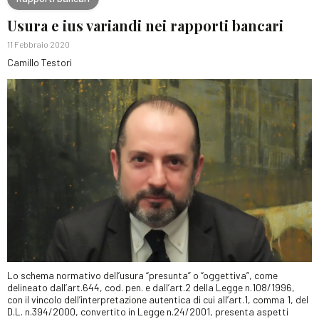
Usura e ius variandi nei rapporti bancari
11 Febbraio 2020
Camillo Testori
Lo schema normativo dell’usura “presunta” o “oggettiva”, come
delineato dall’art.644, cod. pen. e dall’art.2 della Legge n.108/1996,
con il vincolo dell’interpretazione autentica di cui all’art.1, comma 1, del
D.L. n.394/2000, convertito in Legge n.24/2001, presenta aspetti