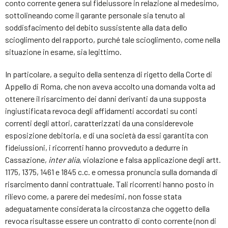
conto corrente genera sul fideiussore in relazione al medesimo,
sottolineando come il garante personale sia tenuto al
soddisfacimento del debito sussistente alla data dello
scioglimento del rapporto, purché tale scioglimento, come nella
situazione in esame, sia legittimo.
In particolare, a seguito della sentenza di rigetto della Corte di
Appello di Roma, che non aveva accolto una domanda volta ad
ottenere il risarcimento dei danni derivanti da una supposta
ingiustificata revoca degli affidamenti accordati su conti
correnti degli attori, caratterizzati da una considerevole
esposizione debitoria, e di una società da essi garantita con
fideiussioni, i ricorrenti hanno provveduto a dedurre in
Cassazione,
inter alia
, violazione e falsa applicazione degli artt.
1175, 1375, 1461 e 1845 c.c. e omessa pronuncia sulla domanda di
risarcimento danni contrattuale. Tali ricorrenti hanno posto in
rilievo come, a parere dei medesimi, non fosse stata
adeguatamente considerata la circostanza che oggetto della
revoca risultasse essere un contratto di conto corrente (non di