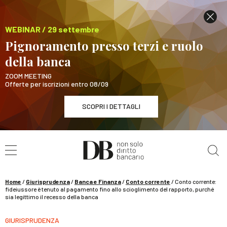
WEBINAR / 29 settembre
Pignoramento presso terzi e ruolo
della banca
ZOOM MEETING
Offerte per iscrizioni entro 08/09
SCOPRI I DETTAGLI
Cerca nel sito
WEBINAR / 29 settembre
Pignoramento presso terzi e ruolo della banca
SCOPRI I DETTAGLI
Home
/
Giurisprudenza
/
Banca e Finanza
/
Conto corrente
/
Conto corrente:
fideiussore è tenuto al pagamento fino allo scioglimento del rapporto, purché
sia legittimo il recesso della banca
GIURISPRUDENZA