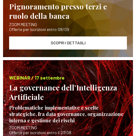
Pignoramento presso terzi e
ruolo della banca
ZOOM MEETING
Offerte per iscrizioni entro 08/09
SCOPRI I DETTAGLI
WEBINAR / 17 settembre
La governance dell’Intelligenza
Artificiale
Problematiche implementative e scelte
strategiche, fra data governance, organizzazione
interna e gestione dei rischi
ZOOM MEETING
Offerte per iscrizioni entro il 27/08