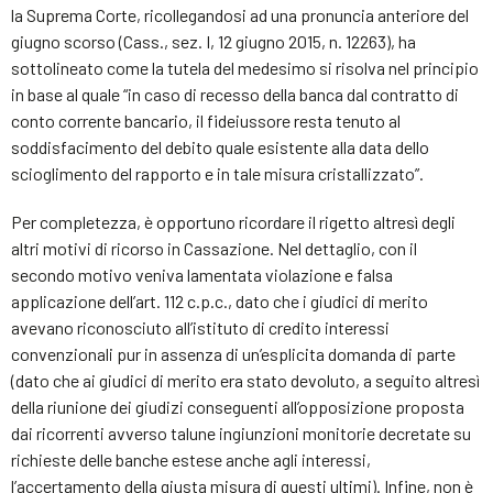
la Suprema Corte, ricollegandosi ad una pronuncia anteriore del
giugno scorso (Cass., sez. I, 12 giugno 2015, n. 12263), ha
sottolineato come la tutela del medesimo si risolva nel principio
in base al quale “in caso di recesso della banca dal contratto di
conto corrente bancario, il fideiussore resta tenuto al
soddisfacimento del debito quale esistente alla data dello
scioglimento del rapporto e in tale misura cristallizzato”.
Per completezza, è opportuno ricordare il rigetto altresì degli
altri motivi di ricorso in Cassazione. Nel dettaglio, con il
secondo motivo veniva lamentata violazione e falsa
applicazione dell’art. 112 c.p.c., dato che i giudici di merito
avevano riconosciuto all’istituto di credito interessi
convenzionali pur in assenza di un’esplicita domanda di parte
(dato che ai giudici di merito era stato devoluto, a seguito altresì
della riunione dei giudizi conseguenti all’opposizione proposta
dai ricorrenti avverso talune ingiunzioni monitorie decretate su
richieste delle banche estese anche agli interessi,
l’accertamento della giusta misura di questi ultimi). Infine, non è