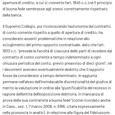
apertura di credito, a cui si connette l’art. 1845 c.c.) né il principio
di buona fede sembrasse agli stessi correttamente rispettato
dalla banca.
Il Supremo Collegio, pur riconoscendo l’autonomia del contratto
di conto corrente rispetto a quello di apertura di credito, ha
considerato assenti problematiche in relazione allo
scioglimento del primo rapporto contrattuale, dato che l’art.
1833 c.c. “prevede la facoltà di ciascuna delle parti di recedere dal
contratto di conto corrente a tempo indeterminato a ogni
chiusura periodica del conto, previo preavviso di dieci giorni”, né
i decorrenti avevano eventualmente dedotto che il rapporto
fosse da considerarsi a tempo determinato. In aggiunta
permane nell’alveo dell’insindacabile discrezionalità del giudice di
merito la valutazione in ordine alla “giustificabilità del recesso in
ragione dell’entità dell’esposizione debitoria, in mancanza di
prova della sua contrarietà a buona fede” (come ricordato anche
in Cass., sez. I, 7 marzo 2008, n. 6186, citata espressamente
nella pronuncia in analisi). In relazione alla figura del fideiussore,