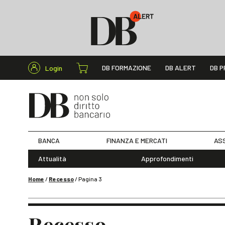
Cerca nel s
DB FORMAZIONE
DB ALERT
DB P
Login
BANCA
FINANZA E MERCATI
ASS
Attualità
Approfondimenti
Home
/
Recesso
/
Pagina 3
Recesso