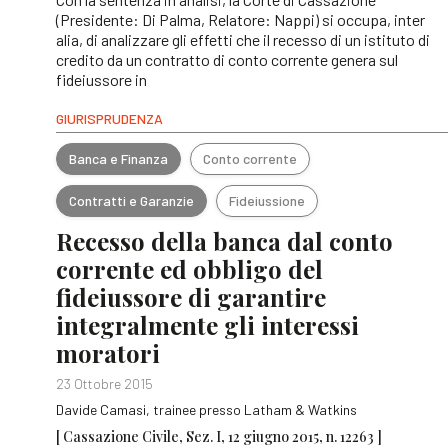
(Presidente: Di Palma, Relatore: Nappi) si occupa, inter
alia, di analizzare gli effetti che il recesso di un istituto di
credito da un contratto di conto corrente genera sul
fideiussore in
GIURISPRUDENZA
Banca e Finanza
Conto corrente
Contratti e Garanzie
Fideiussione
Recesso della banca dal conto
corrente ed obbligo del
fideiussore di garantire
integralmente gli interessi
moratori
23 Ottobre 2015
Davide Camasi, trainee presso Latham & Watkins
[ Cassazione Civile, Sez. I, 12 giugno 2015, n. 12263 ]