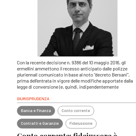
Con la recente decisione n. 9386 del 10 maggio 2016, gli
ermellini ammettono il recesso anticipato dalle polizze
pluriennali comunicato in base al noto “decreto Bersani”,
prima dell’entrata in vigore delle modifiche apportate dalla
legge di conversione (e, quindi, indipendentemente
GIURISPRUDENZA
Banca e Finanza
Conto corrente
Contratti e Garanzie
Fideiussione
Conto corrente: fideiussore è