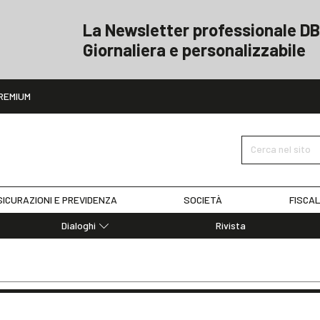
La Newsletter professionale DB
Giornaliera e personalizzabile
ito
REMIUM
Cerca nel sito
ICURAZIONI E PREVIDENZA
SOCIETÀ
FISCAL
Dialoghi
Rivista
Dialoghi di Diritto dell'Economia
Editoriali
Articoli
Note