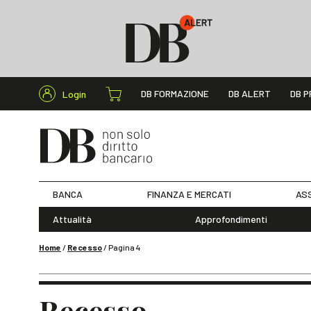
Cerca nel s
DB FORMAZIONE
DB ALERT
DB P
Login
BANCA
FINANZA E MERCATI
ASS
Attualità
Approfondimenti
Home
/
Recesso
/
Pagina 4
Recesso