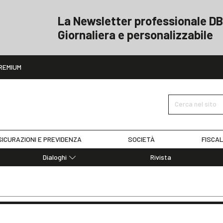
La Newsletter professionale DB
Giornaliera e personalizzabile
ito
REMIUM
Cerca nel sito
ICURAZIONI E PREVIDENZA
SOCIETÀ
FISCAL
Dialoghi
Rivista
Dialoghi di Diritto dell'Economia
Editoriali
Articoli
Note