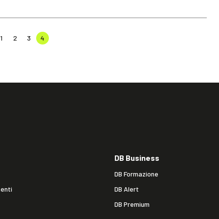
1
2
3
4
DB Business
DB Formazione
enti
DB Alert
DB Premium