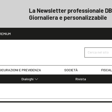
La Newsletter professionale DB
Giornaliera e personalizzabile
ito
REMIUM
Cerca nel sito
ICURAZIONI E PREVIDENZA
SOCIETÀ
FISCAL
Dialoghi
Rivista
Dialoghi di Diritto dell'Economia
Editoriali
Articoli
Note