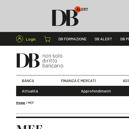
Cerca nel s
DB FORMAZIONE
DB ALERT
DB P
Login
BANCA
FINANZA E MERCATI
ASS
Attualità
Approfondimenti
Home
/
MEF
MEF