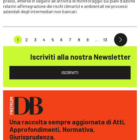
prassi, emerse in seguito all'attività di monitoraggio sui piani d’azione
relativi all’integrazione dei rischi climatici e ambientali nei processi
aziendali degli intermediari non bancari.
1
2
3
4
5
6
7
8
9
…
13
Iscriviti alla nostra Newsletter
ISCRIVITI
Una raccolta sempre aggiornata di Atti,
Approfondimenti, Normativa,
Giurisprudenza.