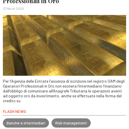
Professionali in Oro
13 Marzo 2026
Per l'Agenzia delle Entrate l’assenza di iscrizione nel registro OAM degli
Operatori Professionali in Oro non esonera l’intermediario finanziario
dall’obbligo di comunicare all’Anagrafe Tributaria le operazioni aventi
ad oggetto oro da investimento, anche se effettuate nella forma del
credito su
FLASH NEWS
Banche e intermediari
Risk management