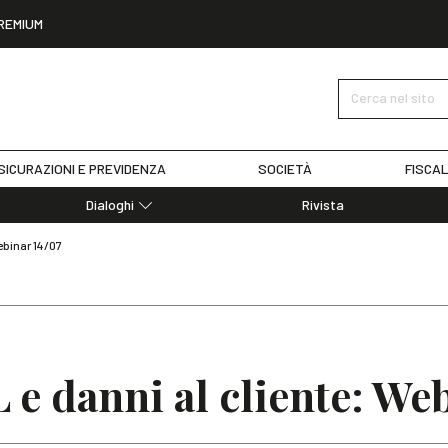
REMIUM
Cerca nel sito
SICURAZIONI E PREVIDENZA
SOCIETÀ
FISCAL
Dialoghi
Rivista
Dialoghi di Diritto dell'Economia
ebinar 14/07
Editoriali
Articoli
Note
 e danni al cliente: We