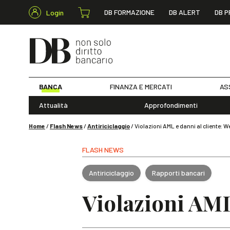
DB FORMAZIONE
DB ALERT
DB P
Login
BANCA
FINANZA E MERCATI
AS
Attualità
Approfondimenti
Home
/
Flash News
/
Antiriciclaggio
/
Violazioni AML e danni al cliente: W
FLASH NEWS
Antiriciclaggio
Rapporti bancari
Violazioni AML