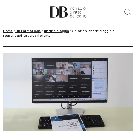
Cerca nel sito
Home
/
DB Formazione
/
Antiriciclaggio
/
Violazioni antiriciclaggio e
responsabilità verso il cliente