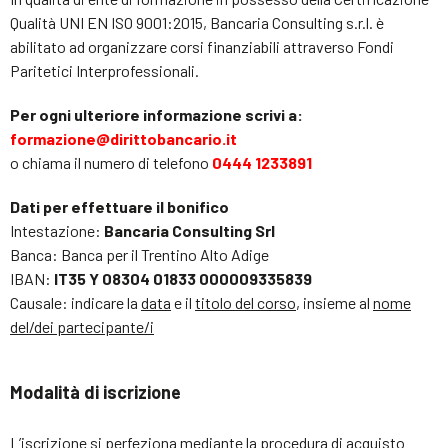
Qualità UNI EN ISO 9001:2015, Bancaria Consulting s.r.l. è
abilitato ad organizzare corsi finanziabili attraverso Fondi
Paritetici Interprofessionali.
Per ogni ulteriore informazione scrivi a:
formazione@dirittobancario.it
o chiama il numero di telefono
0444 1233891
Dati per effettuare il bonifico
Intestazione:
Bancaria Consulting Srl
Banca: Banca per il Trentino Alto Adige
IBAN:
IT35 Y 08304 01833 000009335839
Causale: indicare la
data
e il
titolo del corso
, insieme al
nome
del/dei partecipante/i
Modalità di iscrizione
L’iscrizione si perfeziona mediante la procedura di acquisto