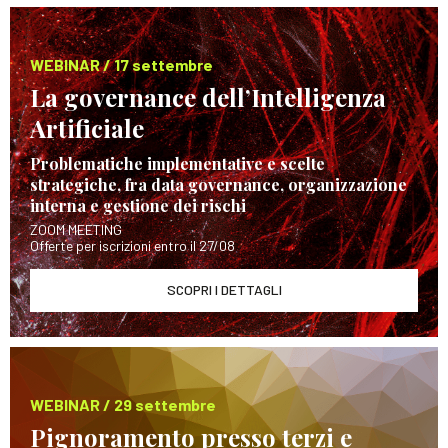
WEBINAR / 17 settembre
La governance dell’Intelligenza
Artificiale
Problematiche implementative e scelte
strategiche, fra data governance, organizzazione
interna e gestione dei rischi
ZOOM MEETING
Offerte per iscrizioni entro il 27/08
SCOPRI I DETTAGLI
WEBINAR / 29 settembre
Pignoramento presso terzi e