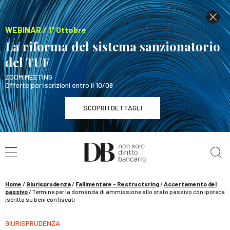
WEBINAR / 1° Ottobre
La riforma del sistema sanzionatorio
del TUF
ZOOM MEETING
Offerte per iscrizioni entro il 10/09
SCOPRI I DETTAGLI
Cerca nel sito
WEBINAR / 1° Ottobre
La riforma del sistema sanzionatorio del TUF
SCOPRI I DETTAGLI
Home
/
Giurisprudenza
/
Fallimentare - Restructuring
/
Accertamento del
passivo
/
Termine per la domanda di ammissione allo stato passivo con ipoteca
iscritta su beni confiscati
GIURISPRUDENZA