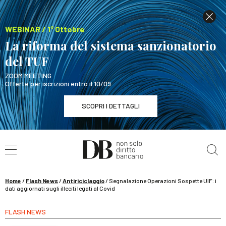
WEBINAR / 1° Ottobre
La riforma del sistema sanzionatorio
del TUF
ZOOM MEETING
Offerte per iscrizioni entro il 10/09
SCOPRI I DETTAGLI
Cerca nel sito
WEBINAR / 1° Ottobre
La riforma del sistema sanzionatorio del TUF
SCOPRI I DETTAGLI
Home
/
Flash News
/
Antiriciclaggio
/
Segnalazione Operazioni Sospette UIF: i
dati aggiornati sugli illeciti legati al Covid
FLASH NEWS