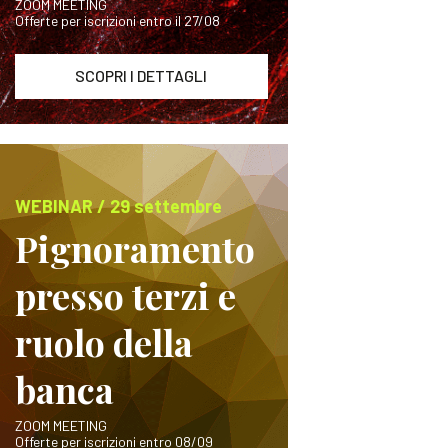
ZOOM MEETING
Offerte per iscrizioni entro il 27/08
SCOPRI I DETTAGLI
WEBINAR / 29 settembre
Pignoramento
presso terzi e
ruolo della
banca
ZOOM MEETING
Offerte per iscrizioni entro 08/09