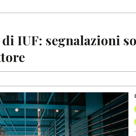
Articoli
Note
di IUF: segnalazioni so
ttore