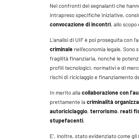
Nei confronti dei segnalanti che hanno
intrapreso specifiche iniziative, consis
convocazione di incontri
, allo scopo
L’analisi di UIF è poi proseguita con l’a
criminale
nell’economia legale. Sono st
fragilità finanziaria, nonché le potenz
profili tecnologici, normativi e di mer
rischi di riciclaggio e finanziamento d
In merito alla
collaborazione con l’au
prettamente la
criminalità organizz
autoriciclaggio
,
terrorismo
,
reati fi
stupefacenti
.
E’, inoltre, stato evidenziato come gli