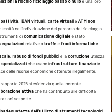
lazioni
a rischio riciclaggio basso o nullo
e una loro
toattività
,
IBAN virtuali
,
carte virtuali
e
ATM non
essità nell’individuazione del percorso del riciclaggio.
 strumenti di
comunicazione digitale
è stato
segnalazioni
relative a
truffe
e
frodi informatiche
.
scale
, l’
abuso di fondi pubblici
e la
corruzione
utilizza
i specializzati
che usano
infrastrutture finanziarie
cce delle risorse economiche ottenute illegalmente.
 rapporto 2025 si evidenzia quella inerente
aborazione attiva
che ha contribuito alle difficoltà
erazioni sospette.
inadeguatezza dell’utilizzo di strumenti tecnologici