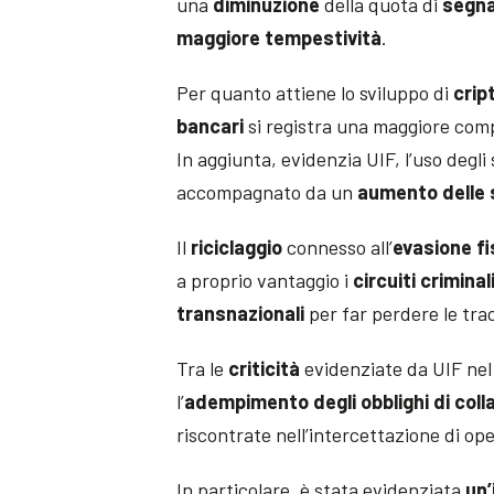
una
diminuzione
della quota di
segna
maggiore tempestività
.
Per quanto attiene lo sviluppo di
crip
bancari
si registra una maggiore compl
In aggiunta, evidenzia UIF, l’uso degli
accompagnato da un
aumento delle 
Il
riciclaggio
connesso all’
evasione fi
a proprio vantaggio i
circuiti criminal
transnazionali
per far perdere le tra
Tra le
criticità
evidenziate da UIF nel
l’
adempimento degli obblighi di coll
riscontrate nell’intercettazione di op
In particolare, è stata evidenziata
un’