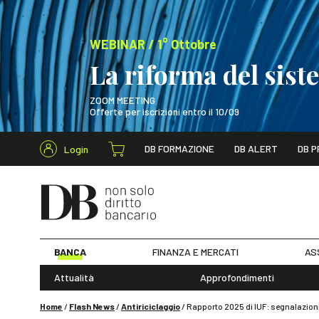
WEBINAR / 1° Ottobre
La riforma del sis
ZOOM MEETING
Offerte per iscrizioni entro il 10/09
Cerca nel s
DB FORMAZIONE
DB ALERT
DB P
Login
WEBINAR / 1° Ot
BANCA
FINANZA E MERCATI
AS
Attualità
Approfondimenti
Home
/
Flash News
/
Antiriciclaggio
/
Rapporto 2025 di IUF: segnalazioni s