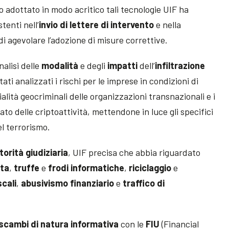
 adottato in modo acritico tali tecnologie UIF ha
tenti nell’
invio di lettere di intervento
e nella
 di agevolare l’adozione di misure correttive.
nalisi delle
modalità
e degli
impatti
dell’
infiltrazione
ati analizzati i rischi per le imprese in condizioni di
ialità geocriminali delle organizzazioni transnazionali e i
cato delle criptoattività, mettendone in luce gli specifici
el terrorismo.
torità giudiziaria
, UIF precisa che abbia riguardato
ata
,
truffe
e
frodi informatiche
,
riciclaggio
e
scali
,
abusivismo finanziario
e
traffico di
scambi di natura informativa
con le
FIU
(Financial