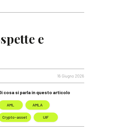
spette e
16 Giugno 2026
Di cosa si parla in questo articolo
AML
AMLA
Crypto-asset
UIF