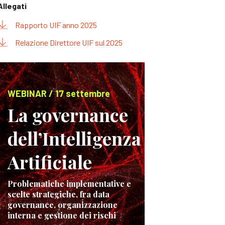
Allegati
Rapporto UIF anno 2025
Relazione Direttore UIF sul 2025
WEBINAR / 17 settembre
La governance
dell’Intelligenza
Artificiale
Problematiche implementative e
scelte strategiche, fra data
governance, organizzazione
interna e gestione dei rischi