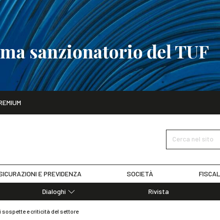
tema sanzionatorio del TUF
ito
REMIUM
tobre
La riforma del sistema sanzionatorio del TUF
SCOPRI I DET
Cerca nel sito
SICURAZIONI E PREVIDENZA
SOCIETÀ
FISCAL
Dialoghi
Rivista
Dialoghi di Diritto dell'Economia
ospette e criticità del settore
Editoriali