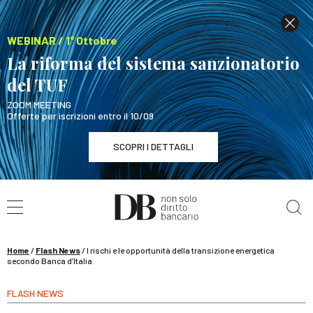
WEBINAR / 1° Ottobre
La riforma del sistema sanzionatorio
del TUF
ZOOM MEETING
Offerte per iscrizioni entro il 10/09
SCOPRI I DETTAGLI
Cerca nel sito
WEBINAR / 1° Ottobre
La riforma del sistema sanzionatorio del TUF
SCOPRI I DETTAGLI
Home
/
Flash News
/
I rischi e le opportunità della transizione energetica
secondo Banca d’Italia
FLASH NEWS