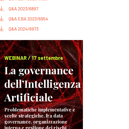
Q&A 2023/6897
Q&A EBA 2023/6954
Q&A 2024/6973
WEBINAR / 17 settembre
La governance
dell’Intelligenza
Artificiale
Problematiche implementative e
scelte strategiche, fra data
governance, organizzazione
interna e gestione dei rischi