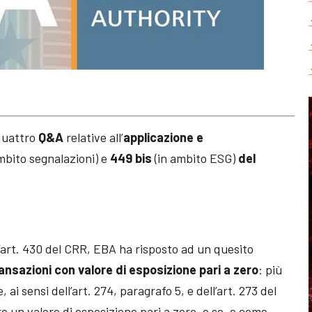
 quattro
Q&A
relative all’
applicazione e
ambito segnalazioni) e
449 bis
(in ambito ESG)
del
all’art. 430 del CRR, EBA ha risposto ad un quesito
ansazioni con valore di esposizione pari a zero
: più
, ai sensi dell’art. 274, paragrafo 5, e dell’art. 273 del
 un valore di esposizione pari a zero, e se, e come,