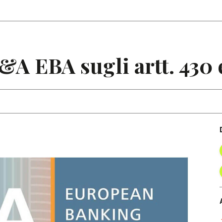
Articoli
Note
A EBA sugli artt. 430 e