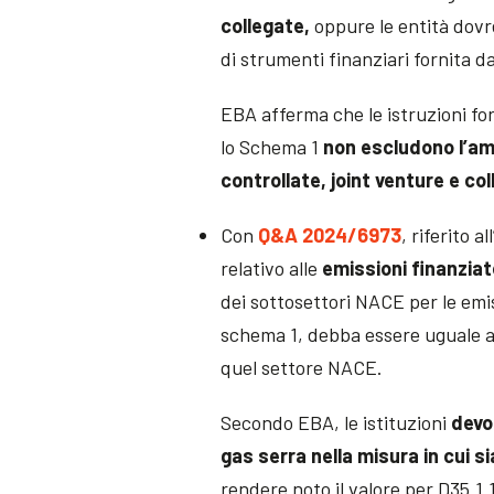
collegate,
oppure le entità dovre
di strumenti finanziari fornita d
EBA afferma che le istruzioni fo
lo Schema 1
non escludono l’amb
controllate, joint venture e co
Con
Q&A 2024/6973
, riferito 
relativo alle
emissioni finanziat
dei sottosettori NACE per le emis
schema 1, debba essere uguale al
quel settore NACE.
Secondo EBA, le istituzioni
devo
gas serra nella misura in cui s
rendere noto il valore per D35.1.1 