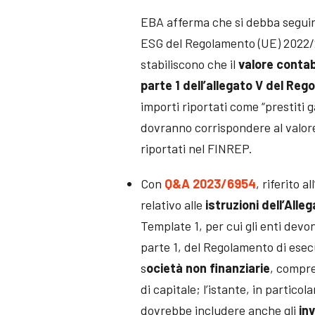
EBA afferma che si debba seguire l
ESG del Regolamento (UE) 2022/24
stabiliscono che il
valore contab
parte 1 dell’allegato V del Re
importi riportati come “prestiti 
dovranno corrispondere al valore 
riportati nel FINREP.
Con
Q&A 2023/6954
, riferito 
relativo alle
istruzioni dell’All
Template 1, per cui gli enti devon
parte 1, del Regolamento di esecu
s
ocietà non finanziarie
, compres
di capitale; l’istante, in particol
dovrebbe includere anche gli
inv