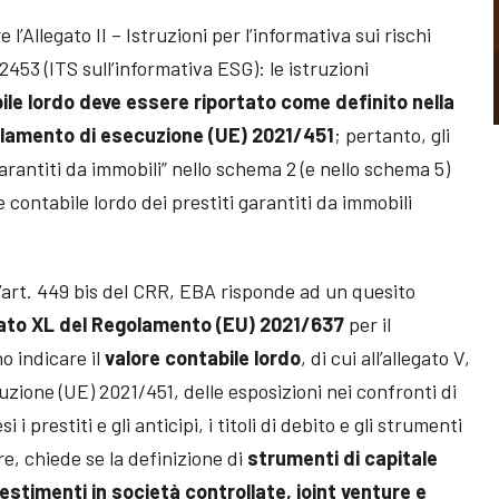
’Allegato II – Istruzioni per l’informativa sui rischi
53 (ITS sull’informativa ESG): le istruzioni
ile lordo deve essere riportato come definito nella
golamento di esecuzione (UE) 2021/451
; pertanto, gli
garantiti da immobili” nello schema 2 (e nello schema 5)
contabile lordo dei prestiti garantiti da immobili
all’art. 449 bis del CRR, EBA risponde ad un quesito
egato XL del Regolamento (EU) 2021/637
per il
o indicare il
valore contabile lordo
, di cui all’allegato V,
zione (UE) 2021/451, delle esposizioni nei confronti di
i i prestiti e gli anticipi, i titoli di debito e gli strumenti
are, chiede se la definizione di
strumenti di capitale
estimenti in società controllate, joint venture e