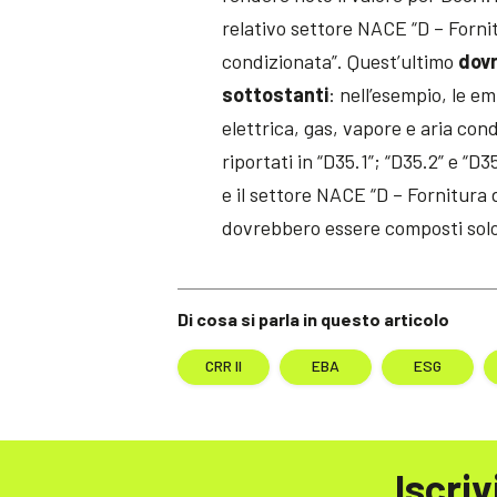
relativo settore NACE “D – Fornit
condizionata”. Quest’ultimo
dovr
sottostanti
: nell’esempio, le e
elettrica, gas, vapore e aria con
riportati in “D35.1”; “D35.2” e “D3
e il settore NACE “D – Fornitura 
dovrebbero essere composti solo d
Di cosa si parla in questo articolo
CRR II
EBA
ESG
Iscriv