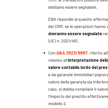
debbano essere segnalate.
EBA risponde al quesito affermand
del CRR, se le operazioni hanno u
dovranno essere segnalate
nei
(UE) n. 2021/451.
Con
Q&A 2023/6897
, riferito 
relativo all’
interpretazione dell
valore contabile lordo del pre
e da garanzie immobiliari pignora
valore della garanzia sia inferiore
caso, si debba compilare il valor
l’importo del prestito effettiva
modello 2.