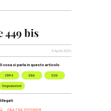
 449 bis
9 Aprile 2024
Di cosa si parla in questo articolo
CRR II
EBA
ESG
Segnalazioni
Allegati
Q&A EBA 2023/6928