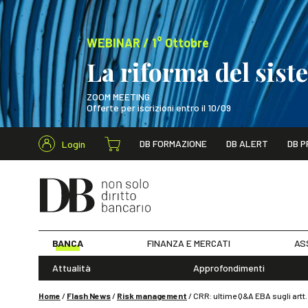
WEBINAR / 1° Ottobre
La riforma del sis
ZOOM MEETING
Offerte per iscrizioni entro il 10/09
Cerca nel s
DB FORMAZIONE
DB ALERT
DB P
Login
WEBINAR / 1° Ot
BANCA
FINANZA E MERCATI
AS
Attualità
Approfondimenti
Home
/
Flash News
/
Risk management
/
CRR: ultime Q&A EBA sugli artt.