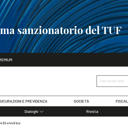
tema sanzionatorio del TUF
ito
REMIUM
tobre
La riforma del sistema sanzionatorio del TUF
SCOPRI I DET
Cerca nel sito
SICURAZIONI E PREVIDENZA
SOCIETÀ
FISCAL
Dialoghi
Rivista
Dialoghi di Diritto dell'Economia
 430 e 449 bis
Editoriali