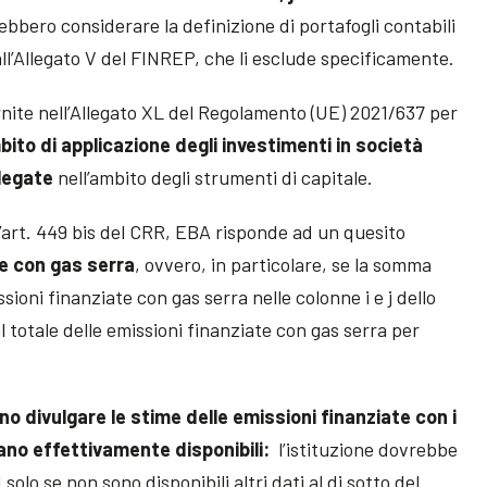
bbero considerare la definizione di portafogli contabili
all’Allegato V del FINREP, che li esclude specificamente.
rnite nell’Allegato XL del Regolamento (UE) 2021/637 per
ito di applicazione degli investimenti in società
llegate
nell’ambito degli strumenti di capitale.
all’art. 449 bis del CRR, EBA risponde ad un quesito
e con gas serra
, ovvero, in particolare, se la somma
sioni finanziate con gas serra nelle colonne i e j dello
 totale delle emissioni finanziate con gas serra per
no divulgare le stime delle emissioni finanziate con i
iano effettivamente disponibili:
l’istituzione dovrebbe
solo se non sono disponibili altri dati al di sotto del