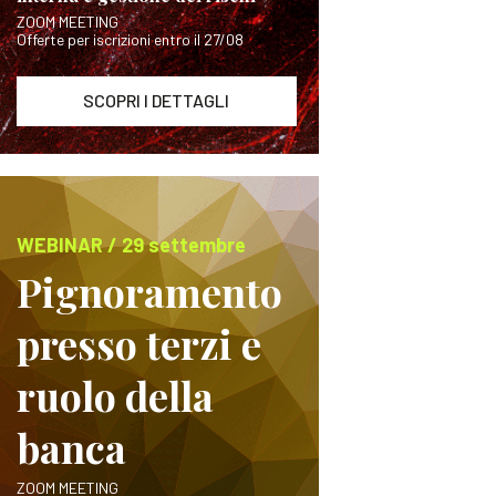
ZOOM MEETING
Offerte per iscrizioni entro il 27/08
SCOPRI I DETTAGLI
WEBINAR / 29 settembre
Pignoramento
presso terzi e
ruolo della
banca
ZOOM MEETING