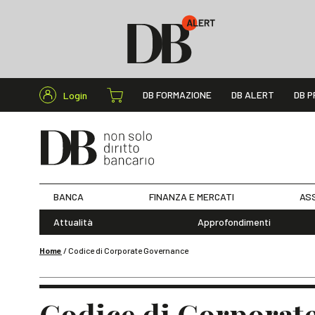
Cerca nel s
DB FORMAZIONE
DB ALERT
DB P
Login
BANCA
FINANZA E MERCATI
ASS
Attualità
Approfondimenti
Home
/
Codice di Corporate Governance
Codice di Corporat