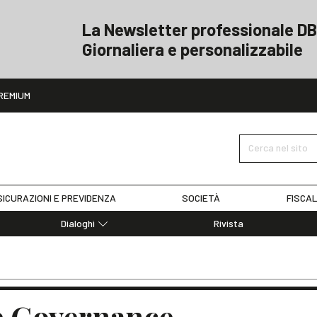
La Newsletter professionale DB
Giornaliera e personalizzabile
ito
REMIUM
Cerca nel sito
ICURAZIONI E PREVIDENZA
SOCIETÀ
FISCAL
Dialoghi
Rivista
Dialoghi di Diritto dell'Economia
Editoriali
Articoli
Note
e Governance