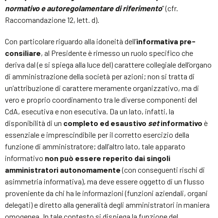
normativo e autoregolamentare di riferimento
” (cfr.
Raccomandazione 12, lett. d).
Con particolare riguardo alla idoneità dell’
informativa pre-
consiliare
, al Presidente è rimesso un ruolo specifico che
deriva dal (e si spiega alla luce del) carattere collegiale dell’organo
di amministrazione della società per azioni; non si tratta di
un’attribuzione di carattere meramente organizzativo, ma di
vero e proprio coordinamento tra le diverse componenti del
CdA, esecutiva e non esecutiva. Da un lato, infatti, la
disponibilità di un
completo ed esaustivo
set
informativo
è
essenziale e imprescindibile per il corretto esercizio della
funzione di amministratore; dall’altro lato, tale apparato
informativo
non può essere reperito dai singoli
amministratori autonomamente
(con conseguenti rischi di
asimmetria informativa), ma deve essere oggetto di un flusso
proveniente da chi ha le informazioni (funzioni aziendali, organi
delegati) e diretto alla generalità degli amministratori in maniera
omogenea. In tale contesto si dispiega la funzione del