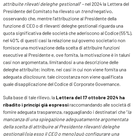
attribuite rilevati deleghe gestionali
” – nel 2024 la Lettera del
Presidente del Comitato ha rilevato un
trend
negativo,
osservando che, mentre l’attribuzione al Presidente della
funzione di CEO o di rilevanti deleghe gestionali riguarda una
quota significativa delle società che aderiscono al Codice (55%),
nel 40% di questi casi la relazione sul governo societario non
fornisce una motivazione della scelta di attribuire funzioni
esecutive al Presidente e, ove fornita, la motivazione è in taluni
casi non argomentata, limitandosi a una descrizione delle
deleghe attribuite; inoltre, nei casi in cui non viene fornita una
adeguata
disclosure
, tale circostanza non viene qualificata
quale disapplicazione del Codice di Corporate Governance.
Sulla base di tale rilievo, la
Lettera del 17 ottobre 2024 ha
ribadito i principi già espressi
raccomandando alle società di
fornire adeguata trasparenza, ragguagliando i destinatari che “
la
mancanza di una spiegazione adeguatamente argomentata
della scelta di attribuire al Presidente rilevanti deleghe
gestionali (sia esso il CEO o meno) può configurare una