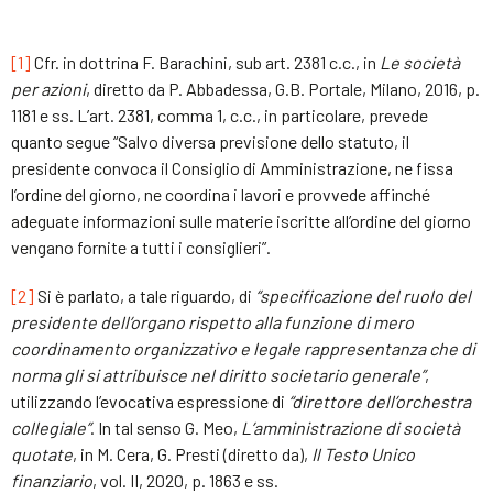
[1]
Cfr. in dottrina F. Barachini, sub art. 2381 c.c., in
Le società
per azioni
, diretto da P. Abbadessa, G.B. Portale, Milano, 2016, p.
1181 e ss. L’art. 2381, comma 1, c.c., in particolare, prevede
quanto segue “Salvo diversa previsione dello statuto, il
presidente convoca il Consiglio di Amministrazione, ne fissa
l’ordine del giorno, ne coordina i lavori e provvede affinché
adeguate informazioni sulle materie iscritte all’ordine del giorno
vengano fornite a tutti i consiglieri”.
[2]
Si è parlato, a tale riguardo, di
“specificazione del ruolo del
presidente dell’organo rispetto alla funzione di mero
coordinamento organizzativo e legale rappresentanza che di
norma gli si attribuisce nel diritto societario generale”
,
utilizzando l’evocativa espressione di
“direttore dell’orchestra
collegiale”
. In tal senso G. Meo,
L’amministrazione di società
quotate
, in M. Cera, G. Presti (diretto da),
Il Testo Unico
finanziario
, vol. II, 2020, p. 1863 e ss.