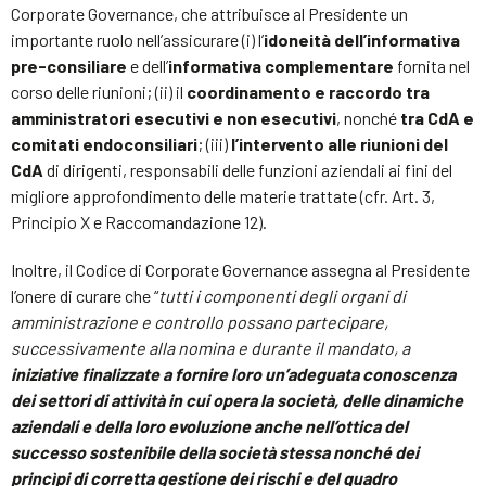
Corporate Governance, che attribuisce al Presidente un
importante ruolo nell’assicurare (i) l’
idoneità dell’informativa
pre-consiliare
e dell’
informativa complementare
fornita nel
corso delle riunioni; (ii) il
coordinamento e raccordo tra
amministratori esecutivi e non esecutivi
, nonché
tra CdA e
comitati endoconsiliari
; (iii)
l’intervento alle riunioni del
CdA
di dirigenti, responsabili delle funzioni aziendali ai fini del
migliore approfondimento delle materie trattate (cfr. Art. 3,
Principio X e Raccomandazione 12).
Inoltre, il Codice di Corporate Governance assegna al Presidente
l’onere di curare che “
tutti i componenti degli organi di
amministrazione e controllo possano partecipare,
successivamente alla nomina e durante il mandato, a
iniziative finalizzate a fornire loro un’adeguata conoscenza
dei settori di attività in cui opera la società, delle dinamiche
aziendali e della loro evoluzione anche nell’ottica del
successo sostenibile della società stessa nonché dei
princìpi di corretta gestione dei rischi e del quadro