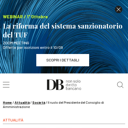
WEBINAR / 1° Ottobre
La riforma del sistema sanzionatorio
del TUF
ZOOM MEETING
Offerte per iscrizioni entro il 10/09
SCOPRI I DETTAGLI
Cerca nel sito
WEBINAR / 1° Ottobre
La riforma del sistema sanzionatorio del TUF
SCOPRI I DETTAGLI
Home
/
Attualità
/
Società
/
Il ruolo del Presidente del Consiglio di
Amministrazione
ATTUALITÀ