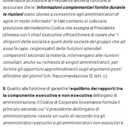
Governance attribuisce al Presidente anche la funzione di
assicurare che le “
informazioni complementari fornite durante
le riunioni
siano idonee a consentire agli amministratori di
agire in modo informato”
. In tale contesto si colloca la
previsione del medesimo Codice che assegna al Presidente
(d’intesa con il
chief executive officer
) l’onere di curare che “
i
dirigenti della società e quelli delle società del gruppo che ad
essa fa capo, responsabili delle funzioni aziendali
competenti secondo la materia, intervengano alle riunioni
consiliari, anche su richiesta di singoli amministratori, per
fornire gli opportuni approfondimenti sugli argomenti posti
all’ordine del giorno
” (cfr. Raccomandazione 12, lett. c).
II.
Quanto alla funzione di garantire l’
equilibrio dei rapporti tra
la componente esecutiva e non esecutiva
dell’organo di
amministrazione, il Codice di Corporate Governance formula il
principio secondo cui “
il presidente dell’organo di
amministrazione riveste un ruolo di raccordo tra gli
amministratori esecutivi e gli amministratori non esecutivi e