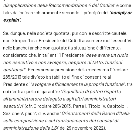
disapplicazione della Raccomandazione 4 del Codice
” e come
tale, da indicare chiaramente secondo il principio del
“
comply or
explain
”
.
Se, dunque, nella società quotata, pur con le descritte cautele,
non è impedito al Presidente del CdA di assumere ruoli esecutivi,
nelle banche (anche non quotate) la situazione è differente,
considerato che, in tali enti il Presidente “
deve avere un ruolo
non esecutivo e non svolgere, neppure di fatto, funzioni
gestionali
”. Per espressa previsione della medesima Circolare
285/2013 tale divieto è stabilito al fine di consentire al
Presidente di “
svolgere efficacemente la propria funzione
”, tra
cui rientra quello di garantire “
l’equilibrio di poteri rispetto
all’amministratore delegato e agli altri amministratori
esecutivi
” (cfr. Circolare 285/2013, Parte I, Titolo IV, Capitolo I,
Sezione V, par. 2; di v. anche “
Orientamenti della Banca d’Italia
sulla composizione e sul funzionamento dei consigli di
amministrazione delle LSI
” del 29 novembre 2022).