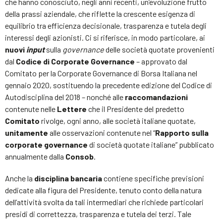
che hanno conosciuto, negli anni recenti, un’evoluzione frutto
della prassi aziendale, che riflette la crescente esigenza di
equilibrio tra efficienza decisionale, trasparenza e tutela degli
interessi degli azionisti. Ci si riferisce, in modo particolare, ai
nuovi
input
sulla
governance
delle società quotate provenienti
dal
Codice di Corporate Governance
– approvato dal
Comitato per la Corporate Governance di Borsa Italiana nel
gennaio 2020, sostituendo la precedente edizione del Codice di
Autodisciplina del 2018 – nonché alle
raccomandazioni
contenute nelle
Lettere
che il Presidente del predetto
Comitato
rivolge, ogni anno, alle società italiane quotate,
unitamente
alle osservazioni contenute nel “
Rapporto sulla
corporate governance
di società quotate italiane” pubblicato
annualmente dalla
Consob
.
Anche la
disciplina bancaria
contiene specifiche previsioni
dedicate alla figura del Presidente, tenuto conto della natura
dell’attività svolta da tali intermediari che richiede particolari
presidi di correttezza, trasparenza e tutela dei terzi. Tale