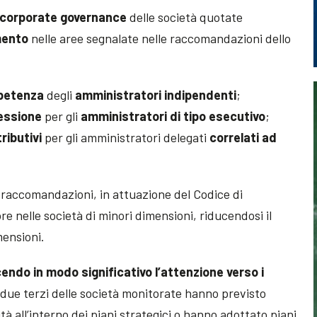
i corporate governance
delle società quotate
mento
nelle aree segnalate nelle raccomandazioni dello
petenza
degli
amministratori indipendenti
;
cessione
per gli
amministratori di tipo esecutivo
;
ributivi
per gli amministratori delegati
correlati ad
 raccomandazioni, in attuazione del Codice di
 nelle società di minori dimensioni, riducendosi il
mensioni.
endo in modo significativo l’attenzione verso i
ca due terzi delle società monitorate hanno previsto
lità all’interno dei piani strategici o hanno adottato piani