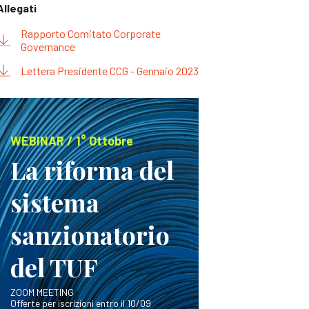
Allegati
Rapporto Comitato Corporate
Governance
Lettera Presidente CCG - Gennaio 2023
WEBINAR / 1° Ottobre
La riforma del
sistema
sanzionatorio
del TUF
ZOOM MEETING
Offerte per iscrizioni entro il 10/09