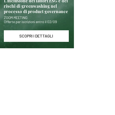
L’inclusione dei fattori ESG e dei
rischi di greenwashing nel
processo di product governance
ZOOM MEETING
Offerte per iscrizioni entro il 02/09
SCOPRI I DETTAGLI