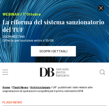
WEBINAR / 1° Ottobre
La riforma del sistema sanzionatorio
del TUF
ZOOM MEETING
Offerte per iscrizioni entro il 10/09
SCOPRI I DETTAGLI
Cerca nel sito
WEBINAR / 1° Ottobre
La riforma del sistema sanzionatorio del TUF
SCOPRI I DETTAGLI
Home
/
Flash News
/
Antiriciclaggio
/
UIF: pubblicati i dati relativi alle
segnalazioni di operazioni sospette per il primo semestre 2019
FLASH NEWS