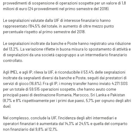
provvedimenti di sospensione di operazioni sospette per un valore di 1,8
milioni di euro (24 provvedimenti nel primo semestre del 2018).
Le segnalazioni valutate dalla UIF di interesse finanziario hanno
rappresentato l’84,5% del totale, in aumento di oltre mezzo punto
percentuale rispetto al primo semestre del 2018.
Le segnalazioni inoltrate da banche e Poste hanno registrato una riduzione
del 13,2%. La variazione riflette in buona misura lo spostamento di attività e
di segnalazioni da una società capogruppo a un intermediario finanziario
controllato.
Agli IMEL e agli IP, rileva la UIF, è riconducibile il 53,4% delle segnalazioni
inoltrate da segnalanti diversi da banche e Poste, seguiti dai prestatori di
servizi di gioco (16,6%). Fra gli IP, i money transfer hanno inviato 4.271 SOS
per un totale di 59.515 operazioni sospette, che hanno avuto come
principali paesi di destinazione Romania, Marocco, Sri Lanka e Pakistan
(8,7% e 8% rispettivamente per i primi due paesi, 5,7% per ognuno degli altri
due).
Nel complesso, conclude la UIF, l’incidenza degli altri intermediari e
operatori finanziari è aumentata dal 14,3% al 24,5% e quella del comparto
non finanziario dal 9,8% al 12,1%.