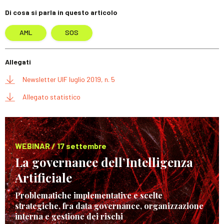
Di cosa si parla in questo articolo
AML
SOS
Allegati
Newsletter UIF luglio 2019, n. 5
Allegato statistico
WEBINAR / 17 settembre
La governance dell’Intelligenza
Artificiale
Problematiche implementative e scelte
strategiche, fra data governance, organizzazione
interna e gestione dei rischi