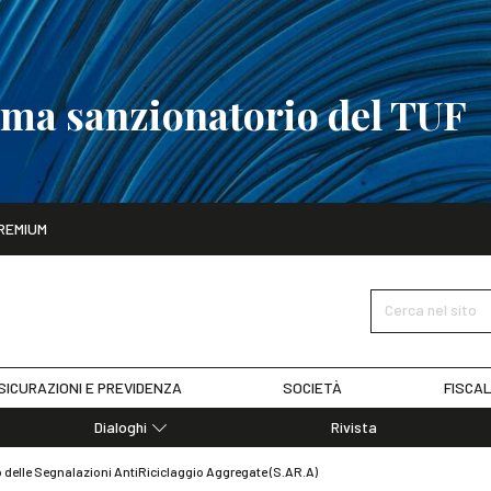
tema sanzionatorio del TUF
ito
REMIUM
tobre
La riforma del sistema sanzionatorio del TUF
SCOPRI I DET
Cerca nel sito
SICURAZIONI E PREVIDENZA
SOCIETÀ
FISCAL
Dialoghi
Rivista
Dialoghi di Diritto dell'Economia
vio delle Segnalazioni AntiRiciclaggio Aggregate (S.AR.A)
Editoriali