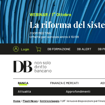
WEBINAR / 1° Ottobre
La riforma del sis
ZOOM MEETING
Offerte per iscrizioni entro il 10/09
Cerca nel s
DB FORMAZIONE
DB ALERT
DB P
Login
WEBINAR / 1° Ot
BANCA
FINANZA E MERCATI
AS
Attualità
Approfondimenti
Home
/
Flash News
/
Antiriciclaggio
/
UIF: le nuove disposizioni per l’in