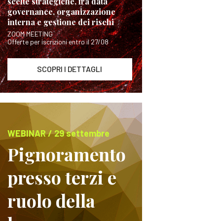
scelte strategiche, fra data
governance, organizzazione
interna e gestione dei rischi
ZOOM MEETING
Offerte per iscrizioni entro il 27/08
SCOPRI I DETTAGLI
WEBINAR / 29 settembre
Pignoramento
presso terzi e
ruolo della