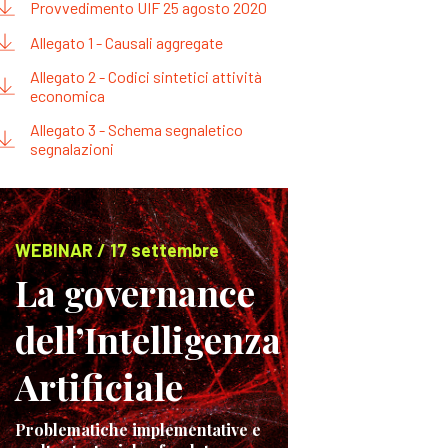
Provvedimento UIF 25 agosto 2020
Allegato 1 - Causali aggregate
Allegato 2 - Codici sintetici attività
economica
Allegato 3 - Schema segnaletico
segnalazioni
WEBINAR / 17 settembre
La governance
dell’Intelligenza
Artificiale
Problematiche implementative e