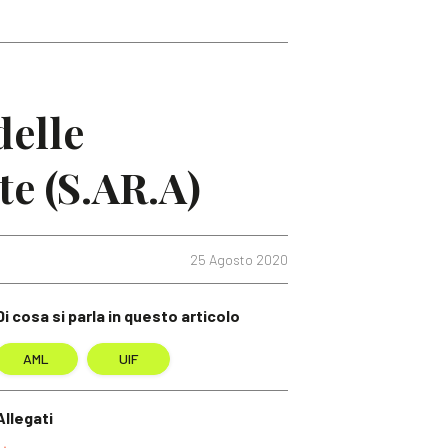
delle
te (S.AR.A)
25 Agosto 2020
Di cosa si parla in questo articolo
AML
UIF
Allegati