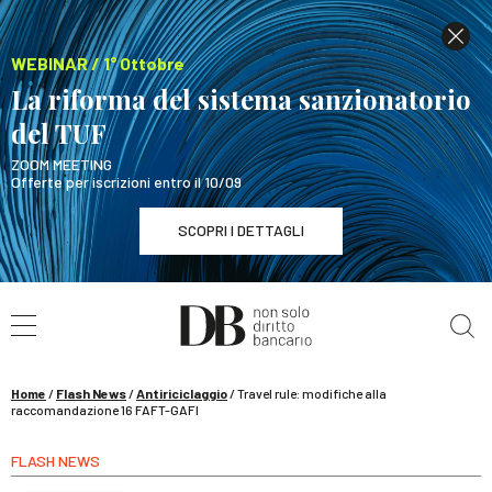
WEBINAR / 1° Ottobre
La riforma del sistema sanzionatorio
del TUF
ZOOM MEETING
Offerte per iscrizioni entro il 10/09
SCOPRI I DETTAGLI
Cerca nel sito
WEBINAR / 1° Ottobre
La riforma del sistema sanzionatorio del TUF
SCOPRI I DETTAGLI
Home
/
Flash News
/
Antiriciclaggio
/
Travel rule: modifiche alla
raccomandazione 16 FAFT-GAFI
FLASH NEWS