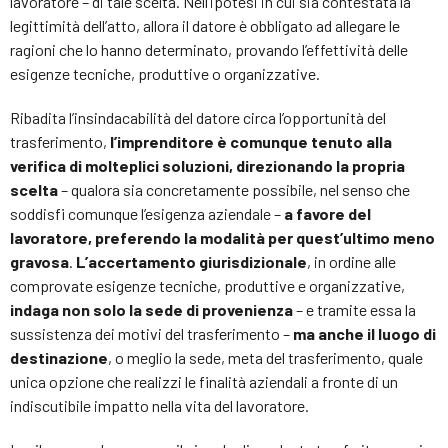
lavoratore – di tale scelta. Nell’ipotesi in cui sia contestata la
legittimità dell’atto, allora il datore è obbligato ad allegare le
ragioni che lo hanno determinato, provando l’effettività delle
esigenze tecniche, produttive o organizzative.
Ribadita l’insindacabilità del datore circa l’opportunità del
trasferimento,
l’imprenditore è comunque tenuto alla
verifica di molteplici soluzioni, direzionando la propria
scelta
– qualora sia concretamente possibile, nel senso che
soddisfi comunque l’esigenza aziendale –
a favore del
lavoratore, preferendo la modalità per quest’ultimo meno
gravosa
.
L’accertamento giurisdizionale
, in ordine alle
comprovate esigenze tecniche, produttive e organizzative,
indaga non solo la sede di provenienza
– e tramite essa la
sussistenza dei motivi del trasferimento –
ma anche il luogo di
destinazione
, o meglio la sede, meta del trasferimento, quale
unica opzione che realizzi le finalità aziendali a fronte di un
indiscutibile impatto nella vita del lavoratore.