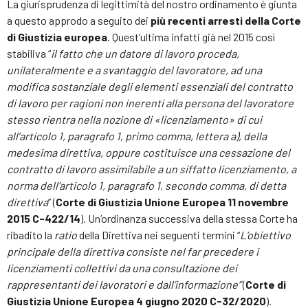
La giurisprudenza di legittimità del nostro ordinamento è giunta
a questo approdo a seguito dei
più recenti arresti della Corte
di Giustizia europea
. Quest’ultima infatti già nel 2015 così
stabiliva “
il fatto che un datore di lavoro proceda,
unilateralmente e a svantaggio del lavoratore, ad una
modifica sostanziale degli elementi essenziali del contratto
di lavoro per ragioni non inerenti alla persona del lavoratore
stesso rientra nella nozione di «licenziamento» di cui
all’articolo 1, paragrafo 1, primo comma, lettera a), della
medesima direttiva, oppure costituisce una cessazione del
contratto di lavoro assimilabile a un siffatto licenziamento, a
norma dell’articolo 1, paragrafo 1, secondo comma, di detta
direttiva
” (
Corte di Giustizia Unione Europea 11 novembre
2015 C-422/14
). Un’ordinanza successiva della stessa Corte ha
ribadito la
ratio
della Direttiva nei seguenti termini “
L’obiettivo
principale della direttiva consiste nel far precedere i
licenziamenti collettivi da una consultazione dei
rappresentanti dei lavoratori e dall’informazione”
(
Corte di
Giustizia Unione Europea 4 giugno 2020 C-32/2020
).