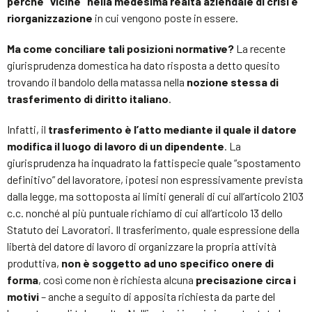
perché “vicine” nella medesima realtà aziendale di crisi e
riorganizzazione
in cui vengono poste in essere.
Ma come conciliare tali posizioni normative?
La recente
giurisprudenza domestica ha dato risposta a detto quesito
trovando il bandolo della matassa nella
nozione stessa di
trasferimento di diritto italiano
.
Infatti, il
trasferimento è l’atto mediante il quale il datore
modifica il luogo di lavoro di un dipendente
. La
giurisprudenza ha inquadrato la fattispecie quale “spostamento
definitivo” del lavoratore, ipotesi non espressivamente prevista
dalla legge, ma sottoposta ai limiti generali di cui all’articolo 2103
c.c. nonché al più puntuale richiamo di cui all’articolo 13 dello
Statuto dei Lavoratori. Il trasferimento, quale espressione della
libertà del datore di lavoro di organizzare la propria attività
produttiva,
non è soggetto ad uno specifico onere di
forma
, così come non è richiesta alcuna
precisazione circa i
motivi
– anche a seguito di apposita richiesta da parte del