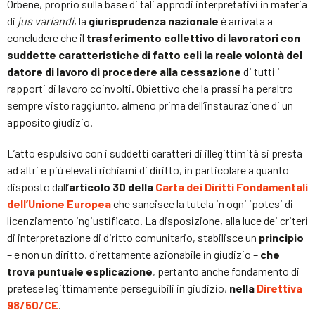
Orbene, proprio sulla base di tali approdi interpretativi in materia
di
jus variandi
, la
giurisprudenza nazionale
è arrivata a
concludere che il
trasferimento collettivo di lavoratori con
suddette caratteristiche di fatto celi la reale volontà del
datore di lavoro di procedere alla cessazione
di tutti i
rapporti di lavoro coinvolti. Obiettivo che la prassi ha peraltro
sempre visto raggiunto, almeno prima dell’instaurazione di un
apposito giudizio.
L’atto espulsivo con i suddetti caratteri di illegittimità si presta
ad altri e più elevati richiami di diritto, in particolare a quanto
disposto dall’
articolo 30 della
Carta dei Diritti Fondamentali
dell’Unione Europea
che sancisce la tutela in ogni ipotesi di
licenziamento ingiustificato. La disposizione, alla luce dei criteri
di interpretazione di diritto comunitario, stabilisce un
principio
– e non un diritto, direttamente azionabile in giudizio –
che
trova puntuale esplicazione
, pertanto anche fondamento di
pretese legittimamente perseguibili in giudizio,
nella
Direttiva
98/50/CE
.