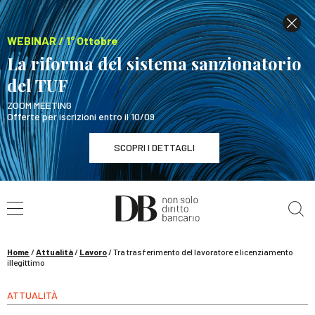
WEBINAR / 1° Ottobre
La riforma del sistema sanzionatorio
del TUF
ZOOM MEETING
Offerte per iscrizioni entro il 10/09
SCOPRI I DETTAGLI
Cerca nel sito
WEBINAR / 1° Ottobre
La riforma del sistema sanzionatorio del TUF
SCOPRI I DETTAGLI
Home
/
Attualità
/
Lavoro
/
Tra trasferimento del lavoratore e licenziamento
illegittimo
ATTUALITÀ