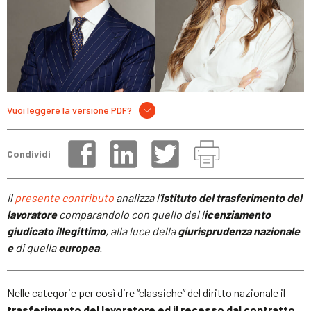
Vuoi leggere la versione PDF?
Condividi
Il
presente contributo
analizza l’
istituto del trasferimento del
lavoratore
comparandolo con quello del l
icenziamento
giudicato illegittimo
, alla luce della
giurisprudenza nazionale
e
di quella
europea
.
Nelle categorie per così dire “classiche” del diritto nazionale il
trasferimento del lavoratore ed il recesso dal contratto