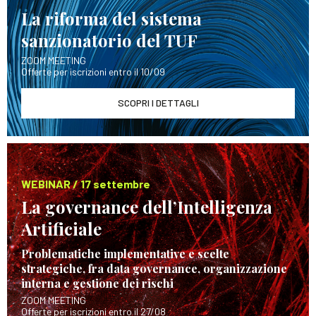
La riforma del sistema
sanzionatorio del TUF
ZOOM MEETING
Offerte per iscrizioni entro il 10/09
SCOPRI I DETTAGLI
WEBINAR / 17 settembre
La governance dell’Intelligenza
Artificiale
Problematiche implementative e scelte
strategiche, fra data governance, organizzazione
interna e gestione dei rischi
ZOOM MEETING
Offerte per iscrizioni entro il 27/08