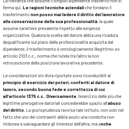
La rilevanza che assume il singolo dipendente trasferito non si
ferma qui.
Le ragioni tecniche aziendali
che fondano il
trasferimento
non posso mai ledere il diritto del lavoratore
alla conservazione della sua professionalità
, la quale
assume carattere prevalente rispetto alle esigenze
organizzative. Qualora la scelta del datore abbia una ricaduta
dequalificante sul piano della professionalità acquisita dal
dipendente, il trasferimento è ontologicamente illegittimo
ex
articolo 2103 c.c., norma che tutela tra l’altro la non
retrocessione della posizione lavorativa precedente.
Le considerazioni sin d’ora riportate sono riconducibili al
principio di esercizio dei poteri, conferiti al datore di
lavoro, secondo buona fede e correttezza di cui
all’articolo 1375 c.c.
.
Diversamente
, l’esercizio delle più che
legittime prerogative datoriali concederebbe spazio all’
abuso
del diritto
. La giurisprudenza ravvisa tale istituto, non solo nel
fatto che uno dei contraenti abbia avuto una condotta non
inidonea a salvaguardare gli interessi dell’altra, ma a
nche