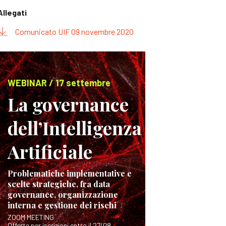
Allegati
Comunicato UIF 09 novembre 2020
WEBINAR / 17 settembre
La governance
dell’Intelligenza
Artificiale
Problematiche implementative e
scelte strategiche, fra data
governance, organizzazione
interna e gestione dei rischi
ZOOM MEETING
Offerte per iscrizioni entro il 27/08