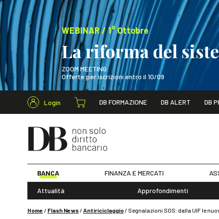
WEBINAR / 1° Ottobre
La riforma del sis
ZOOM MEETING
Offerte per iscrizioni entro il 10/09
Cerca nel s
DB FORMAZIONE
DB ALERT
DB P
Login
WEBINAR / 1° Ot
BANCA
FINANZA E MERCATI
AS
Attualità
Approfondimenti
Home
/
Flash News
/
Antiriciclaggio
/
Segnalazioni SOS: dalla UIF le nuove