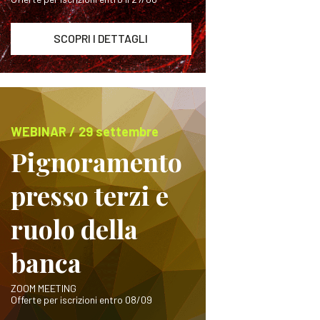
SCOPRI I DETTAGLI
WEBINAR / 29 settembre
Pignoramento
presso terzi e
ruolo della
banca
ZOOM MEETING
Offerte per iscrizioni entro 08/09