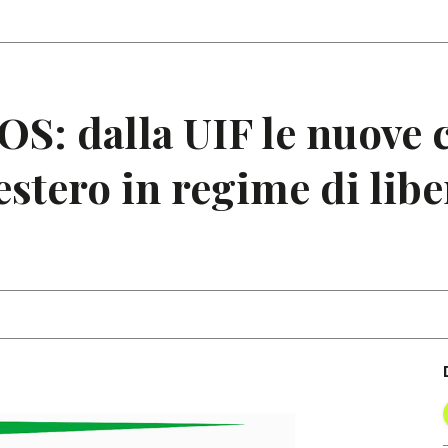
Articoli
Note
OS: dalla UIF le nuove 
estero in regime di lib