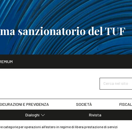
tema sanzionatorio del TUF
ito
REMIUM
tobre
La riforma del sistema sanzionatorio del TUF
SCOPRI I DET
Cerca nel sito
SICURAZIONI E PREVIDENZA
SOCIETÀ
FISCAL
Dialoghi
Rivista
Dialoghi di Diritto dell'Economia
 categorie per operazioni all’estero in regime di libera prestazione di servizi
Editoriali