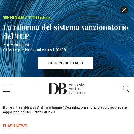
WEBINAR / 1° Ottobre
La riforma del sistema sanzionatorio
del TUF
ZOOM MEETING
Offerte per iscrizioni entro il 10/09
SCOPRI I DETTAGLI
Cerca nel sito
WEBINAR / 1° Ottobre
La riforma del sistema sanzionatorio del TUF
SCOPRI I DETTAGLI
Home
/
Flash News
/
Antiriciclaggio
/
Segnalazioni antiriciclaggio aggregate:
aggiornati dall’UIF i criteri di invio
FLASH NEWS