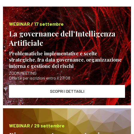
WEBINAR / 17 settembre
La governance dell’Intelligenza
Artificiale
Problematiche implementative e scelte
strategiche, fra data governance, organizzazione
interna e gestione dei rischi
ZOOM MEETING
Offerte per iscrizioni entro il 27/08
SCOPRI I DETTAGLI
WEBINAR / 29 settembre