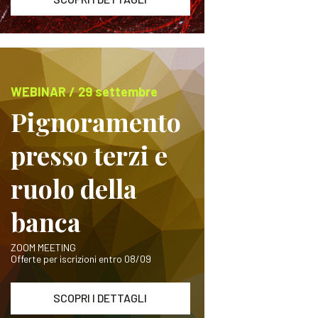
WEBINAR / 29 settembre
Pignoramento
presso terzi e
ruolo della
banca
ZOOM MEETING
Offerte per iscrizioni entro 08/09
SCOPRI I DETTAGLI