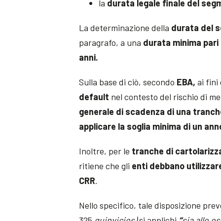
la
durata legale finale del se
La determinazione della
durata del 
paragrafo, a una
durata minima pari
anni.
Sulla base di ciò, secondo
EBA,
ai fini
default
nel contesto del rischio di me
generale di scadenza di una tranch
applicare la soglia minima di un anno
Inoltre, per le
tranche di cartolariz
ritiene che gli
enti debbano utilizzare
CRR
.
Nello specifico, tale disposizione pre
325
quinvicies)
si applichi
“
sia alle e