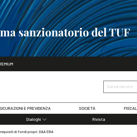
tema sanzionatorio del TUF
ito
REMIUM
tobre
La riforma del sistema sanzionatorio del TUF
SCOPRI I DET
Cerca nel sito
SICURAZIONI E PREVIDENZA
SOCIETÀ
FISCAL
Dialoghi
Rivista
Dialoghi di Diritto dell'Economia
 requisiti di fondi propri: Q&A EBA
Editoriali