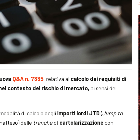
uova
Q&A n. 7335
relativa al
calcolo dei requisiti di
t nel contesto del rischio di mercato,
ai sensi del
modalità di calcolo degli
importi lordi JTD
(
Jump to
inatteso)
delle
tranche
di
cartolarizzazione
con