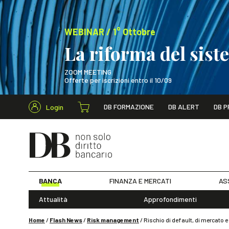
WEBINAR / 1° Ottobre
La riforma del sis
ZOOM MEETING
Offerte per iscrizioni entro il 10/09
Cerca nel s
DB FORMAZIONE
DB ALERT
DB P
Login
WEBINAR / 1° Ot
BANCA
FINANZA E MERCATI
AS
Attualità
Approfondimenti
Home
/
Flash News
/
Risk management
/
Rischio di default, di mercato e