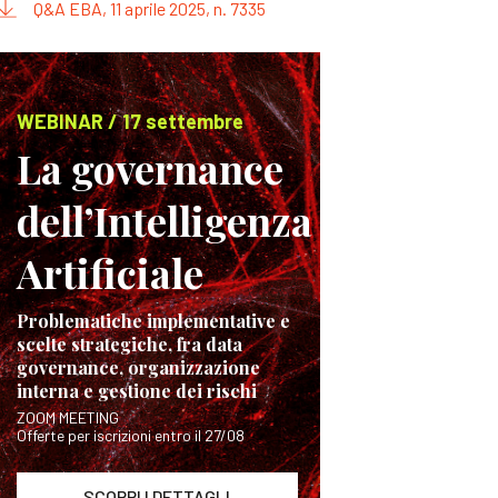
Q&A EBA, 11 aprile 2025, n. 7335
WEBINAR / 17 settembre
La governance
dell’Intelligenza
Artificiale
Problematiche implementative e
scelte strategiche, fra data
governance, organizzazione
interna e gestione dei rischi
ZOOM MEETING
Offerte per iscrizioni entro il 27/08
SCOPRI I DETTAGLI