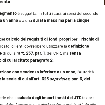
gmento
segmento
è soggetta, in tutti i casi, ai sensi del secondo
 a un anno
e a una
durata massima pari a cinque
 del
calcolo dei requisiti di fondi propri
per il
rischio di
rcato, gli enti dovrebbero utilizzare la
definizione
e
di cui all’
art. 257, par. 1
, del CRR
,
ma
senza
 di cui al citato paragrafo 2.
zazione con scadenza inferiore a un anno
, l’Autorità
 la scala di cui all’art. 325
septvicies
, par. 3, del
vede che il
calcolo degli importi netti del JTD
(ex art.
sposizioni verso la cartolarizzazione esistenti sia alle