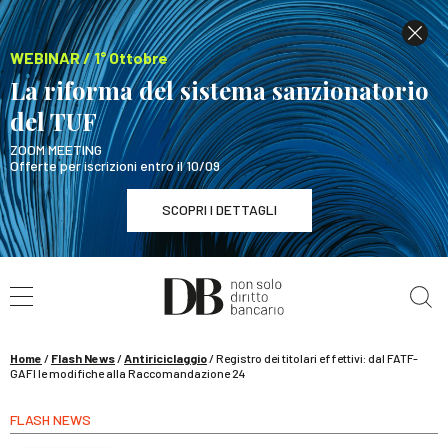
WEBINAR / 1° Ottobre
La riforma del sistema sanzionatorio
del TUF
ZOOM MEETING
Offerte per iscrizioni entro il 10/09
SCOPRI I DETTAGLI
Cerca nel sito
WEBINAR / 1° Ottobre
La riforma del sistema sanzionatorio del TUF
SCOPRI I DETTAGLI
Home
/
Flash News
/
Antiriciclaggio
/
Registro dei titolari effettivi: dal FATF-
GAFI le modifiche alla Raccomandazione 24
FLASH NEWS