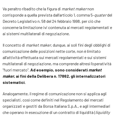
Va peraltro ribadito che la figura di
market maker
non
corrisponde a quella prevista dall’articolo 1, comma 5-
quater
del
Decreto Legislativo n. 58 del 24 febbraio 1998, per ciò che
concerne la limitazione ivi contenuta ai mercati regolamentati e
ai sistemi multilaterali di negoziazione.
Il concetto di
market maker
, dunque, ai soli fini degli obblighi di
comunicazione delle posizioni nette corte, non è limitato
all’attività effettuata sui mercati regolamentati e sui sistemi
multilaterali di negoziazione, ma comprende altresì l’operatività
"fuori mercato".
Ad esempio, sono considerati
market
maker
, ai fini della Delibera n. 17862, gli internalizzatori
sistematici.
Analogamente, il regime di comunicazione non si applica agli
specialisti, così come definiti nel Regolamento dei mercati
organizzati e gestiti da Borsa Italiana S.p.A., e agli intermediari
che operano in esecuzione di un contratto di liquidità (
liquidity