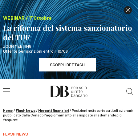
WEBINAR / 1° Ottobre
La riforma del sistema sanzionatorio
del TUF
ZOOM MEETING
Offerte per iscrizioni entro il 10/09
SCOPRI I DETTAGLI
Cerca nel sito
WEBINAR / 1° Ottobre
La riforma del sistema sanzionatorio del TUF
SCOPRI I DETTAGLI
Home
/
Flash News
/
Mercati finanziari
/
Posizioni nette corte su titoli azionari:
pubblicato dalla Consob l’aggiornamento alle risposte alle domande più
frequenti
FLASH NEWS