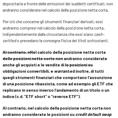
depositaria a fronte delle emissioni dei suddetti certificati, non
andranno considerate nel calcolo della posizione netta corta.
Per ciò che concerne gli strumenti finanziari derivati, essi
andranno compresi nel calcolo della posizione netta corta,
indipendentemente dalla circostanza che essi siano
cash-
settled
o prevedano la consegna fisica dei titoli sottostanti.
Al contrario, n
Nel calcolo della posizione netta corta
delle posizioni nette corte non
andranno considerate
anche gli acquisti e le vendite di
le posizioni su
obbligazioni convertibili,
e
warrant
.
ed inoltre, di tutti
quegli strumenti finanziari che comportano l’assunzione
di una posizione ribassista, come ad esempio gli ETF che
replicano in senso inverso l’andamento di un titolo o un
indice (c.d. “ETF short” o “reverse ETF”).
Al contrario, nel calcolo della posizione netta corta non
andranno considerate le posizioni su
credit default swap