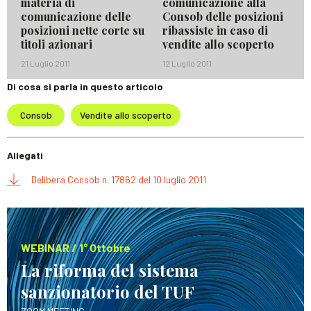
materia di
comunicazione alla
comunicazione delle
Consob delle posizioni
posizioni nette corte su
ribassiste in caso di
titoli azionari
vendite allo scoperto
21 Luglio 2011
12 Luglio 2011
Di cosa si parla in questo articolo
Consob
Vendite allo scoperto
Allegati
Delibera Consob n. 17862 del 10 luglio 2011
WEBINAR / 1° Ottobre
La riforma del sistema
sanzionatorio del TUF