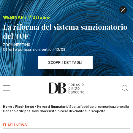
WEBINAR / 1° Ottobre
La riforma del sistema sanzionatorio
del TUF
ZOOM MEETING
Offerte per iscrizioni entro il 10/09
SCOPRI I DETTAGLI
Cerca nel sito
WEBINAR / 1° Ottobre
La riforma del sistema sanzionatorio del TUF
SCOPRI I DETTAGLI
Home
/
Flash News
/
Mercati finanziari
/
Scatta l’obbligo di comunicazione alla
Consob delle posizioni ribassiste in caso di vendite allo scoperto
FLASH NEWS