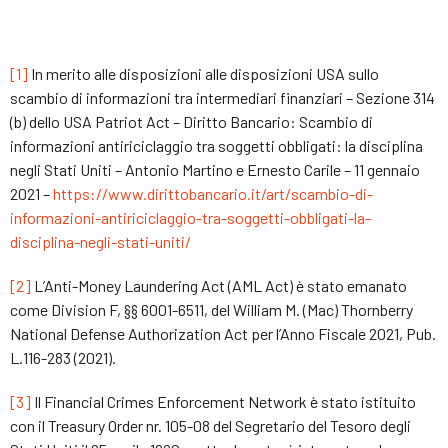
[1]
In merito alle disposizioni alle disposizioni USA sullo
scambio di informazioni tra intermediari finanziari – Sezione 314
(b) dello USA Patriot Act – Diritto Bancario: Scambio di
informazioni antiriciclaggio tra soggetti obbligati: la disciplina
negli Stati Uniti – Antonio Martino e Ernesto Carile – 11 gennaio
2021 –
https://www.dirittobancario.it/art/scambio-di-
informazioni-antiriciclaggio-tra-soggetti-obbligati-la-
disciplina-negli-stati-uniti/
[2]
L’Anti-Money Laundering Act (AML Act) è stato emanato
come Division F, §§ 6001-6511, del William M. (Mac) Thornberry
National Defense Authorization Act per l’Anno Fiscale 2021, Pub.
L.116-283 (2021).
[3]
Il Financial Crimes Enforcement Network è stato istituito
con il Treasury Order nr. 105-08 del Segretario del Tesoro degli