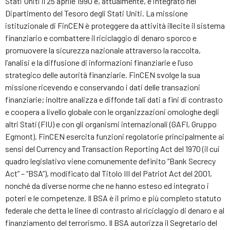
Stati Uniti il 25 aprile 1990 e, attualmente, è integrato nel
Dipartimento del Tesoro degli Stati Uniti. La missione
istituzionale di FinCEN è proteggere da attività illecite il sistema
finanziario e combattere il riciclaggio di denaro sporco e
promuovere la sicurezza nazionale attraverso la raccolta,
l’analisi e la diffusione di informazioni finanziarie e l’uso
strategico delle autorità finanziarie. FinCEN svolge la sua
missione ricevendo e conservando i dati delle transazioni
finanziarie; inoltre analizza e diffonde tali dati a fini di contrasto
e coopera a livello globale con le organizzazioni omologhe degli
altri Stati (FIU) e con gli organismi internazionali (GAFI, Gruppo
Egmont). FinCEN esercita funzioni regolatorie principalmente ai
sensi del Currency and Transaction Reporting Act del 1970 (il cui
quadro legislativo viene comunemente definito “Bank Secrecy
Act” – “BSA”), modificato dal Titolo III del Patriot Act del 2001,
nonché da diverse norme che ne hanno esteso ed integrato i
poteri e le competenze. Il BSA è il primo e più completo statuto
federale che detta le linee di contrasto al riciclaggio di denaro e al
finanziamento del terrorismo. Il BSA autorizza il Segretario del