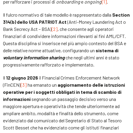
per rafforzare i processi di
onboarding
e
ongoing
[1]
.
Il fulcro normativo di tale modello è rappresentato dalla
Section
314(b) dello USA PATRIOT Act
(Anti-Money Laundering Act o
Bank Secrecy Act – BSA)
[2]
, che consente agli operatori
finanziari di condividere informazioni rilevanti ai fini AML/CFT.
Questa disciplina si inserisce nel più ampio contesto del BSA e
delle relative norme attuative, configurando un
sistema di
voluntary information sharing
che negli ultimi anni è stato
progressivamente rafforzato e implementato.
Il
12 giugno 2026
il Financial Crimes Enforcement Network
(FinCEN)
[3]
ha emanato un
aggiornamento delle istruzioni
operative per i soggetti obbligati in tema di scambio di
informazioni
segnando un passaggio decisivo verso una
maggiore apertura e operatività che tende ulteriormente ad
ampliare ambito, modalità e finalità dello strumento, come
evidenziato dal comunicato del Segretario di Stato al Tesoro
Scott Besset che ha evidenziato come gli istituti finanziari