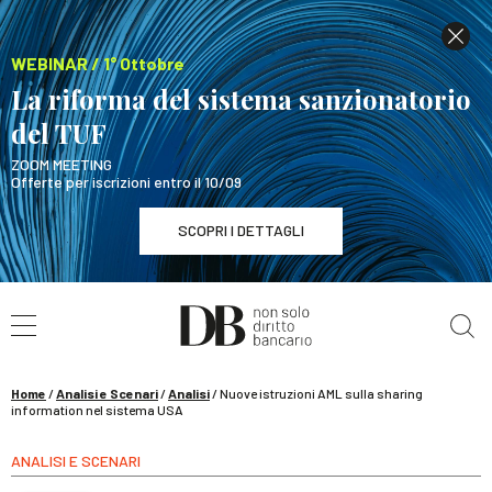
WEBINAR / 1° Ottobre
La riforma del sistema sanzionatorio
del TUF
ZOOM MEETING
Offerte per iscrizioni entro il 10/09
SCOPRI I DETTAGLI
Cerca nel sito
WEBINAR / 1° Ottobre
La riforma del sistema sanzionatorio del TUF
SCOPRI I DETTAGLI
Home
/
Analisi e Scenari
/
Analisi
/
Nuove istruzioni AML sulla sharing
information nel sistema USA
ANALISI E SCENARI