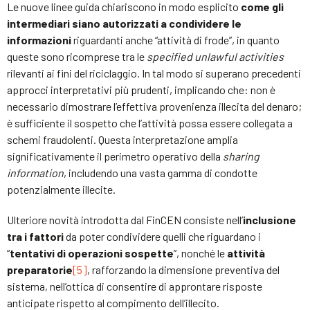
Le nuove linee guida chiariscono in modo esplicito
come gli
intermediari siano autorizzati a condividere le
informazioni
riguardanti anche “attività di frode”, in quanto
queste sono ricomprese tra le
specified unlawful activities
rilevanti ai fini del riciclaggio. In tal modo si superano precedenti
approcci interpretativi più prudenti, implicando che: non è
necessario dimostrare l’effettiva provenienza illecita del denaro;
è sufficiente il sospetto che l’attività possa essere collegata a
schemi fraudolenti. Questa interpretazione amplia
significativamente il perimetro operativo della
sharing
information
, includendo una vasta gamma di condotte
potenzialmente illecite.
Ulteriore novità introdotta dal FinCEN consiste nell’
inclusione
tra i fattori
da poter condividere quelli che riguardano i
“
tentativi di operazioni sospette
”, nonché le
attività
preparatorie
[5]
, rafforzando la dimensione preventiva del
sistema, nell’ottica di consentire di approntare risposte
anticipate rispetto al compimento dell’illecito.