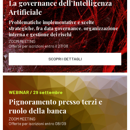
La governance dell’Intelligenza
Artificiale
Problematiche implementative e scelte
strategiche, fra data governance, organizzazione
interna e gestione dei rischi
ZOOM MEETING
Offerte per iscrizioni entro il 27/08
SCOPRI I DETTAGLI
WEBINAR / 29 settembre
Pignoramento presso terzi e
ruolo della banca
ZOOM MEETING
Offerte per iscrizioni entro 08/09