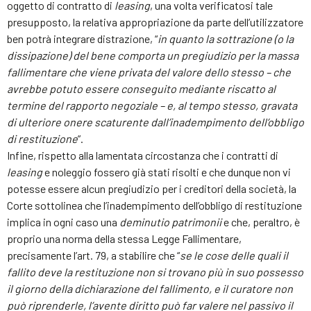
oggetto di contratto di
leasing
, una volta verificatosi tale
presupposto, la relativa appropriazione da parte dell’utilizzatore
ben potrà integrare distrazione, “
in quanto la sottrazione (o la
dissipazione) del bene comporta un pregiudizio per la massa
fallimentare che viene privata del valore dello stesso – che
avrebbe potuto essere conseguito mediante riscatto al
termine del rapporto negoziale – e, al tempo stesso, gravata
di ulteriore onere scaturente dall’inadempimento dell’obbligo
di restituzione
”.
Infine, rispetto alla lamentata circostanza che i contratti di
leasing
e noleggio fossero già stati risolti e che dunque non vi
potesse essere alcun pregiudizio per i creditori della società, la
Corte sottolinea che l’inadempimento dell’obbligo di restituzione
implica in ogni caso una
deminutio patrimonii
e che, peraltro, è
proprio una norma della stessa Legge Fallimentare,
precisamente l’art. 79, a stabilire che “
se le cose delle quali il
fallito deve la restituzione non si trovano più in suo possesso
il giorno della dichiarazione del fallimento, e il curatore non
può riprenderle, l’avente diritto può far valere nel passivo il