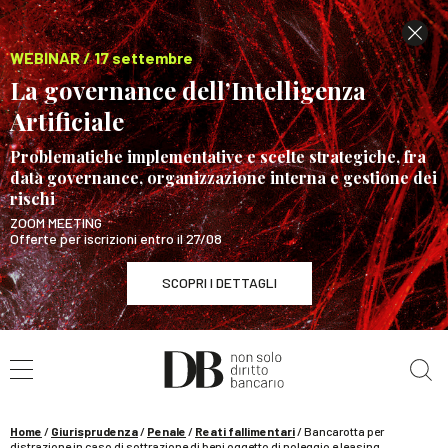
WEBINAR / 17 settembre
La governance dell’Intelligenza
Artificiale
Problematiche implementative e scelte strategiche, fra
data governance, organizzazione interna e gestione dei
rischi
ZOOM MEETING
Offerte per iscrizioni entro il 27/08
SCOPRI I DETTAGLI
Cerca nel sito
WEBINAR / 17 settembre
La governance dell’Intelligenza Artificiale
SCOPRI I DETTAGLI
Home
/
Giurisprudenza
/
Penale
/
Reati fallimentari
/
Bancarotta per
distrazione in caso di sottrazione di beni oggetto di noleggio e leasing