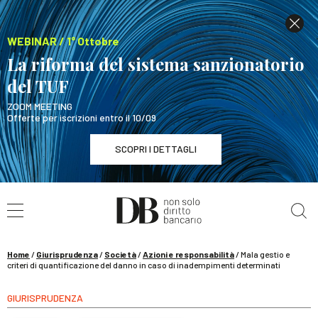
WEBINAR / 1° Ottobre
La riforma del sistema sanzionatorio
del TUF
ZOOM MEETING
Offerte per iscrizioni entro il 10/09
SCOPRI I DETTAGLI
Cerca nel sito
WEBINAR / 1° Ottobre
La riforma del sistema sanzionatorio del TUF
SCOPRI I DETTAGLI
Home
/
Giurisprudenza
/
Società
/
Azioni e responsabilità
/
Mala gestio e
criteri di quantificazione del danno in caso di inadempimenti determinati
GIURISPRUDENZA