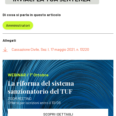
Di cosa si parla in questo articolo
Amministratori
Allegati
Cassazione Civile, Sez. I, 17 maggio 2021, n. 13220
WEBINAR / 1° Ottobre
La riforma del sistema
sanzionatorio del TUF
ZOOM MEETING
Offerte per iscrizioni entro il 10/09
SCOPRI I DETTAGLI