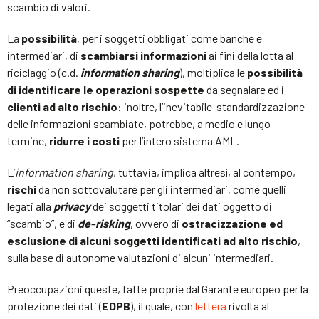
scambio di valori.
La
possibilità
, per i soggetti obbligati come banche e
intermediari, di
scambiarsi informazioni
ai fini della lotta al
riciclaggio (c.d.
information sharing
), moltiplica le
possibilità
di identificare le operazioni sospette
da segnalare ed i
clienti ad alto rischio
: inoltre, l’inevitabile standardizzazione
delle informazioni scambiate, potrebbe, a medio e lungo
termine,
ridurre i costi
per l’intero sistema AML.
L’
information sharing
, tuttavia, implica altresì, al contempo,
rischi
da non sottovalutare per gli intermediari, come quelli
legati alla
privacy
dei soggetti titolari dei dati oggetto di
“scambio”, e di
de-risking
, ovvero di
ostracizzazione ed
esclusione di alcuni soggetti identificati ad alto rischio
,
sulla base di autonome valutazioni di alcuni intermediari.
Preoccupazioni queste, fatte proprie dal Garante europeo per la
protezione dei dati (
EDPB
), il quale, con
lettera
rivolta al