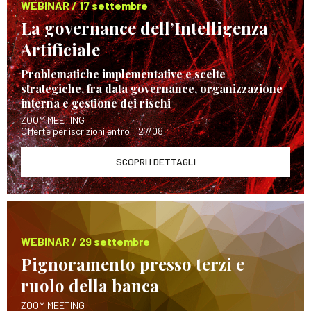
WEBINAR / 17 settembre
La governance dell’Intelligenza
Artificiale
Problematiche implementative e scelte
strategiche, fra data governance, organizzazione
interna e gestione dei rischi
ZOOM MEETING
Offerte per iscrizioni entro il 27/08
SCOPRI I DETTAGLI
WEBINAR / 29 settembre
Pignoramento presso terzi e
ruolo della banca
ZOOM MEETING