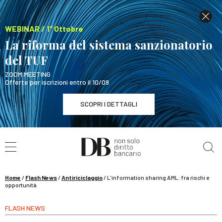
WEBINAR / 1° Ottobre
La riforma del sistema sanzionatorio
del TUF
ZOOM MEETING
Offerte per iscrizioni entro il 10/09
SCOPRI I DETTAGLI
Cerca nel sito
WEBINAR / 1° Ottobre
La riforma del sistema sanzionatorio del TUF
SCOPRI I DETTAGLI
Home
/
Flash News
/
Antiriciclaggio
/
L’information sharing AML: fra rischi e
opportunità
FLASH NEWS